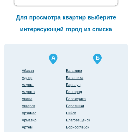
Для просмотра квартир выберите
интересующий город из списка
А
Б
Абакан
Балаково
Адлер
Балашиха
Алупка
Барнаул
Алушта
Белгород
Анапа
Белокуриха
Ангарск
Березники
Арзамас
Бийск
Армавир
Благовещенск
Артём
Борисоглебск