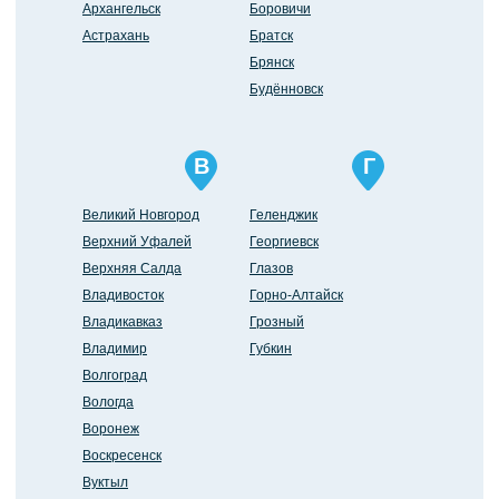
Архангельск
Боровичи
Астрахань
Братск
Брянск
Будённовск
В
Г
Великий Новгород
Геленджик
Верхний Уфалей
Георгиевск
Верхняя Салда
Глазов
Владивосток
Горно-Алтайск
Владикавказ
Грозный
Владимир
Губкин
Волгоград
Вологда
Воронеж
Воскресенск
Вуктыл