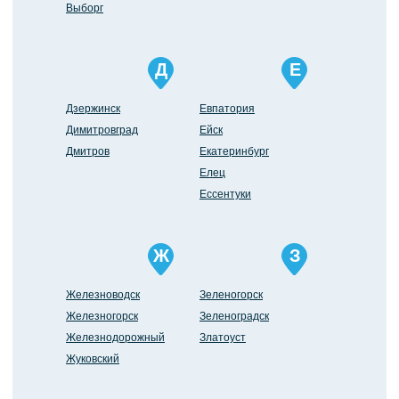
Выборг
Д
Е
Дзержинск
Евпатория
Димитровград
Ейск
Дмитров
Екатеринбург
Елец
Ессентуки
Ж
З
Железноводск
Зеленогорск
Железногорск
Зеленоградск
Железнодорожный
Златоуст
Жуковский