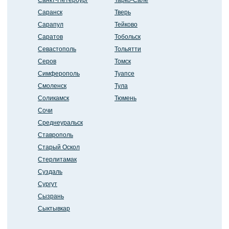
Санкт-Петербург
Тарко-Сале
Саранск
Тверь
Сарапул
Тейково
Саратов
Тобольск
Севастополь
Тольятти
Серов
Томск
Симферополь
Туапсе
Смоленск
Тула
Соликамск
Тюмень
Сочи
Среднеуральск
Ставрополь
Старый Оскол
Стерлитамак
Суздаль
Сургут
Сызрань
Сыктывкар