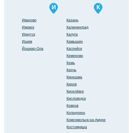
И
К
Иваново
Казань
Ижевск
Калининград
Иркутск
Калуга
Ишим
Камышин
Йошкар-Ола
Каспийск
Кемерово
Кемь
Керчь
Кинешма
Киров
Киселёвск
Кисловодск
Ковров
Кольчугино
Комсомольск-на-Амуре
Костомукша