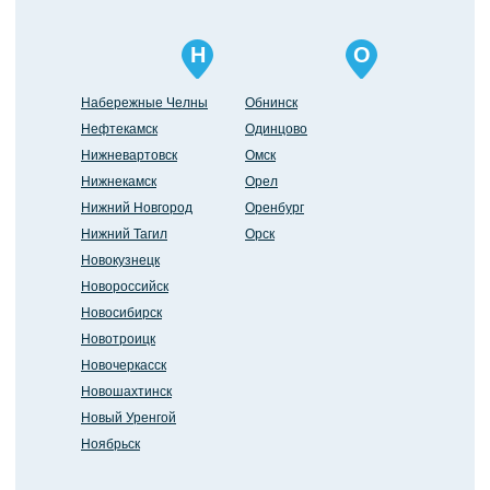
Н
О
Набережные Челны
Обнинск
Нефтекамск
Одинцово
Нижневартовск
Омск
Нижнекамск
Орел
Нижний Новгород
Оренбург
Нижний Тагил
Орск
Новокузнецк
Новороссийск
Новосибирск
Новотроицк
Новочеркасск
Новошахтинск
Новый Уренгой
Ноябрьск