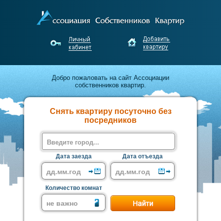
Добро пожаловать на сайт Ассоциации
собственников квартир.
Апартаменты для командированных, туристов и
Снять квартиру посуточно без
гостей городов России.
посредников
Недорого снимайте и выгодно сдавайте жильё
без посредников!
Дата заезда
Дата отъезда
Количество комнат