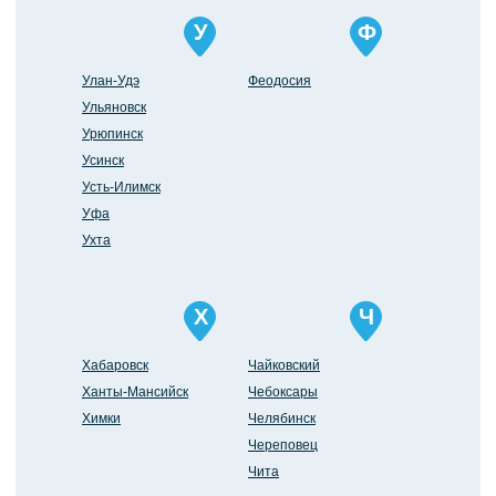
У
Ф
Улан-Удэ
Феодосия
Ульяновск
Урюпинск
Усинск
Усть-Илимск
Уфа
Ухта
Х
Ч
Хабаровск
Чайковский
Ханты-Мансийск
Чебоксары
Химки
Челябинск
Череповец
Чита