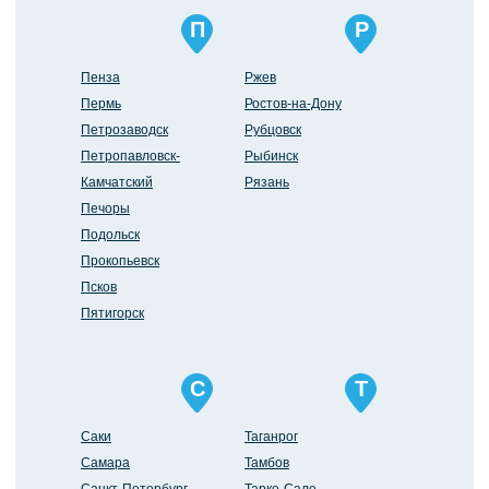
П
Р
Пенза
Ржев
Пермь
Ростов-на-Дону
Петрозаводск
Рубцовск
Петропавловск-
Рыбинск
Камчатский
Рязань
Печоры
Подольск
Прокопьевск
Псков
Пятигорск
С
Т
Саки
Таганрог
Самара
Тамбов