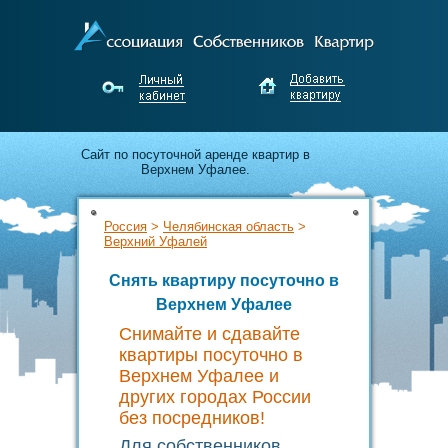
Cайт по посуточной аренде квартир в
Верхнем Уфалее.
Апартаменты для гостей города от
Россия
>
Челябинская область
>
собственников Верхнего Уфалея.
Верхний Уфалей
Недорого снимайте и выгодно сдавайте
Снять квартиру посуточно в
жильё без посредников!
Верхнем Уфалее
Снимайте и сдавайте
квартиры посуточно в
Верхнем Уфалее и
других городах России
без посредников!
Для собственников