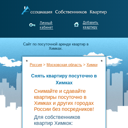
Cайт по посуточной аренде квартир в
Химках.
Апартаменты для гостей города от
Россия
>
Московская область
>
Химки
собственников Химкок.
Снять квартиру посуточно в
Недорого снимайте и выгодно сдавайте
Химках
жильё без посредников!
Снимайте и сдавайте
квартиры посуточно в
Химках и других городах
России без посредников!
Для собственников
квартир Химкок: