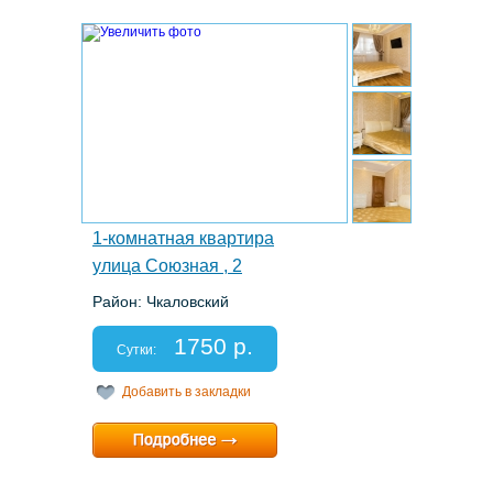
2.
1-комнатная квартира
улица Союзная , 2
Район: Чкаловский
Этаж: 15/18
Спальных мест: 2+2
1750 р.
Отчетные документы: есть
Сутки:
Добавить в закладки
Минимальный срок:
1 суток
Расчетный час:
12:00