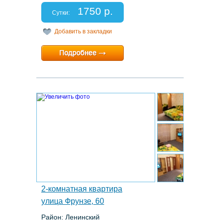
Спальных мест: 2+1
1750 р.
Отчетные документы: есть
Сутки:
Добавить в закладки
Минимальный срок:
1 суток
Расчетный час:
12:00
16.
2-комнатная квартира
улица Фрунзе, 60
Район: Ленинский