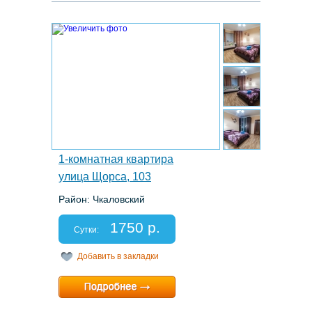
3.
1-комнатная квартира
улица Щорса, 103
Район: Чкаловский
Этаж: 11/17
Спальных мест: 2+2
1750 р.
Отчетные документы: есть
Сутки:
Добавить в закладки
Минимальный срок:
1 суток
Расчетный час:
любой