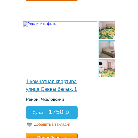
Расчетный час:
12:00
6.
1-комнатная квартира
улица Саввы белых, 1
Район: Чкаловский
Этаж: 14/17
Спальных мест: 2+2
1750 р.
Отчетные документы: есть
Сутки:
Добавить в закладки
Минимальный срок:
1 суток