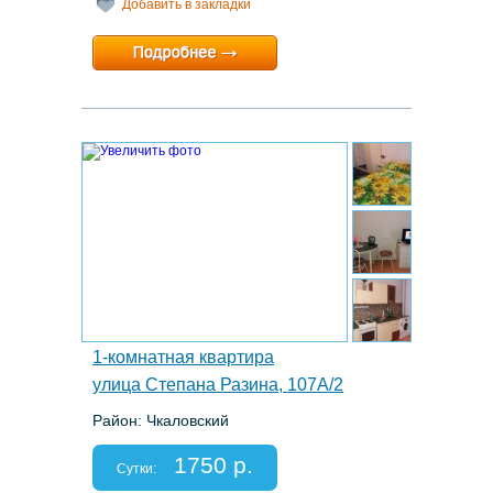
Добавить в закладки
Минимальный срок:
1 суток
Расчетный час:
12:00
11.
1-комнатная квартира
улица Степана Разина, 107А/2
Район: Чкаловский
Этаж: 6/16
Спальных мест: 2=2=1
1750 р.
Отчетные документы: есть
Сутки: