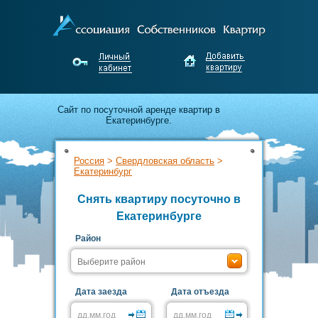
Cайт по посуточной аренде квартир в
Екатеринбурге.
Апартаменты для гостей города от
Россия
>
Свердловская область
>
собственников Екатеринбурга.
Екатеринбург
Недорого снимайте и выгодно сдавайте
Снять квартиру посуточно в
жильё без посредников!
Екатеринбурге
Район
Дата заезда
Дата отъезда