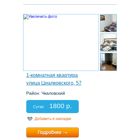
4.
1-комнатная квартира
улица Циалковского, 57
Район: Чкаловский
Этаж: 10/23
Спальных мест: 2+1
1800 р.
Отчетные документы: нет
Сутки:
Добавить в закладки
Минимальный срок:
1 суток
Расчетный час:
12:00