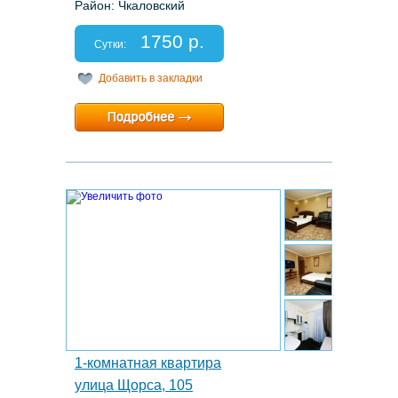
Район: Чкаловский
Этаж: 4/18
Спальных мест: 2+2
1750 р.
Отчетные документы: есть
Сутки:
Добавить в закладки
Минимальный срок:
1 суток
Расчетный час:
12:00
18.
1-комнатная квартира
улица Щорса, 105