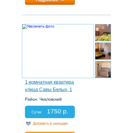
Расчетный час:
12:00
7.
1-комнатная квартира
улица Савы Белых, 1
Район: Чкаловский
Этаж: 3/17
Спальных мест: 4
1750 р.
Отчетные документы: есть
Сутки:
Добавить в закладки
Минимальный срок:
1 суток