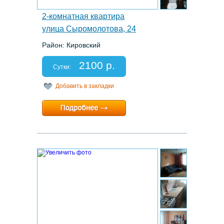
2-комнатная квартира
улица Сыромолотова, 24
Район: Кировский
Этаж: 3/9
Спальных мест: 2+2
2100 р.
Отчетные документы: есть
Сутки:
Добавить в закладки
Минимальный срок:
1 суток
Расчетный час:
12:00
25.