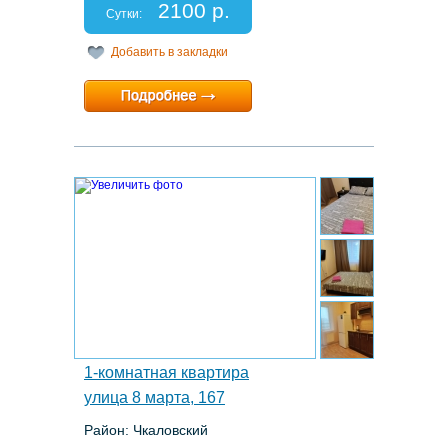
2100 р.
Отчетные документы: есть
Сутки:
Добавить в закладки
Минимальный срок:
1 суток
Расчетный час:
12:00
15.
1-комнатная квартира
улица 8 марта, 167
Район: Чкаловский
Этаж: 9/22