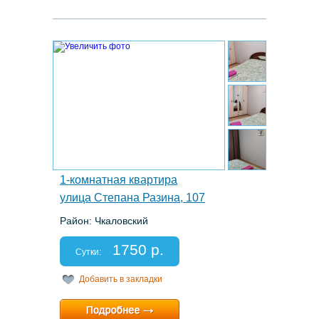
5.
1-комнатная квартира
улица Степана Разина, 107
Район: Чкаловский
Этаж: 6/8
Спальных мест: 2+2
1750 р.
Отчетные документы: нет
Сутки:
Добавить в закладки
Минимальный срок:
1 суток