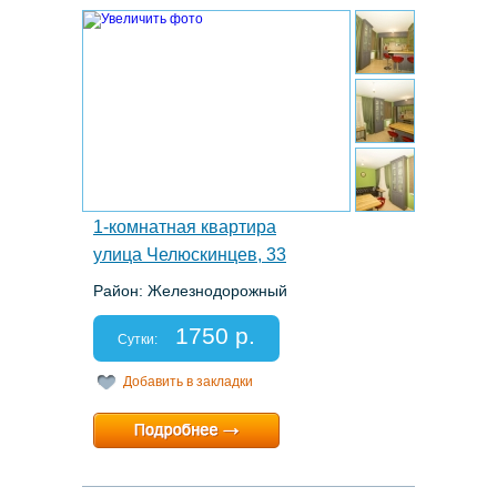
1.
1-комнатная квартира
улица Челюскинцев, 33
Район: Железнодорожный
Этаж: 4/5
Спальных мест: 2+2
1750 р.
Отчетные документы: есть
Сутки:
Добавить в закладки
Минимальный срок:
1 суток
Расчетный час:
12:00