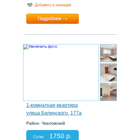
Добавить в закладки
Минимальный срок:
1 суток
Расчетный час:
12:00
12.
1-комнатная квартира
улица Белинского, 177а
Район: Чкаловский
Этаж: 10/24
Спальных мест: 4
1750 р.
Отчетные документы: есть
Сутки: