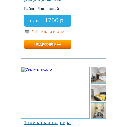
Район: Чкаловский
Этаж: 12/20
Спальных мест: 2+2
1750 р.
Отчетные документы: есть
Сутки:
Добавить в закладки
Минимальный срок:
1 суток
Расчетный час:
любой
20.
1-комнатная квартира