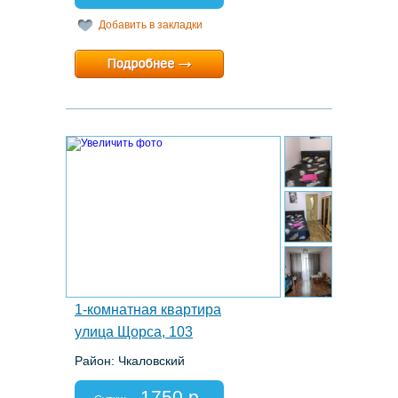
Добавить в закладки
Минимальный срок:
1 суток
Расчетный час:
13:00
13.
1-комнатная квартира
улица Щорса, 103
Район: Чкаловский
Этаж: 8/18
Спальных мест: 2+1
1750 р.