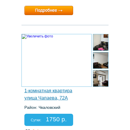
Минимальный срок:
1 суток
Расчетный час:
12:00
10.
1-комнатная квартира
улица Чапаева, 72А
Район: Чкаловский
Этаж: 11/19
Спальных мест: 2+2
1750 р.
Отчетные документы: есть
Сутки: