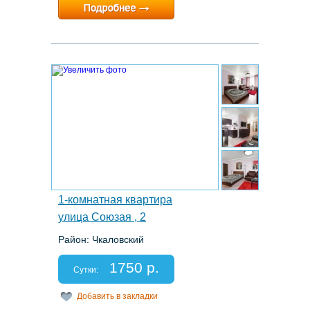
Расчетный час:
12:00
8.
1-комнатная квартира
улица Союзая , 2
Район: Чкаловский
Этаж: 14/21
Спальных мест: 2+2
1750 р.
Отчетные документы: есть
Сутки:
Добавить в закладки