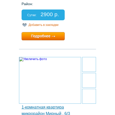
Район:
Этаж: 7/9
Спальных мест: 2+1
2900 р.
Отчетные документы: нет
Сутки:
Добавить в закладки
Минимальный срок:
1 суток
Расчетный час:
12:00
20.
1-комнатная квартира
микрорайон Мирный , 6/3