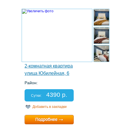
4.
2-комнатная квартира
улица Юбилейная, 6
Район:
Этаж: 5/9
Спальных мест: 2+1
4390 р.
Отчетные документы: есть
Сутки:
Добавить в закладки
Минимальный срок:
1 суток
Расчетный час:
12:00