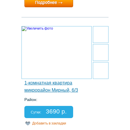
Расчетный час:
12:00
9.
1-комнатная квартира
микрорайон Мирный, 6/3
Район:
Этаж: 1/5
Спальных мест: 2+2
3690 р.
Отчетные документы: есть
Сутки:
Добавить в закладки