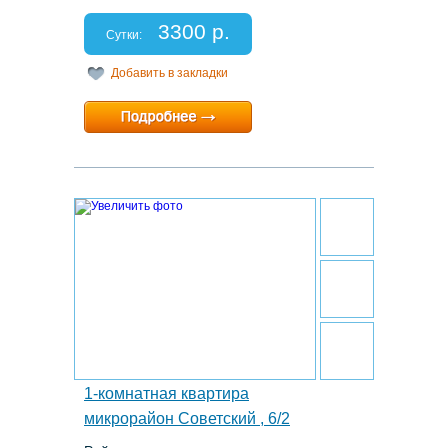
Этаж: 5/9
Спальных мест: 2+1
3300 р.
Отчетные документы: есть
Сутки:
Добавить в закладки
Минимальный срок:
1 суток
Расчетный час:
12:00
18.
1-комнатная квартира
микрорайон Советский , 6/2