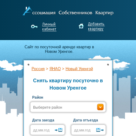
Cайт по посуточной аренде квартир в
Новом Уренгое.
Апартаменты для гостей города от
Россия
>
ЯНАО
>
Новый Уренгой
собственников Нового Уренгоя.
Снять квартиру посуточно в
Недорого снимайте и выгодно сдавайте
Новом Уренгое
жильё без посредников!
Район
Дата заезда
Дата отъезда