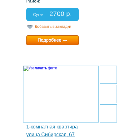
Район:
Этаж: 6/9
Спальных мест: 2+1
2700 р.
Отчетные документы: есть
Сутки:
Добавить в закладки
Минимальный срок:
1 суток
Расчетный час:
12:00
19.
1-комнатная квартира
улица Сибирская, 67