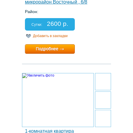
микрорайон Восточный , 6/8
Район:
Этаж: 3/9
Спальных мест: 2+1
2600 р.
Отчетные документы: есть
Сутки:
Добавить в закладки
Минимальный срок:
1 суток
Расчетный час:
12:00
22.
1-комнатная квартира