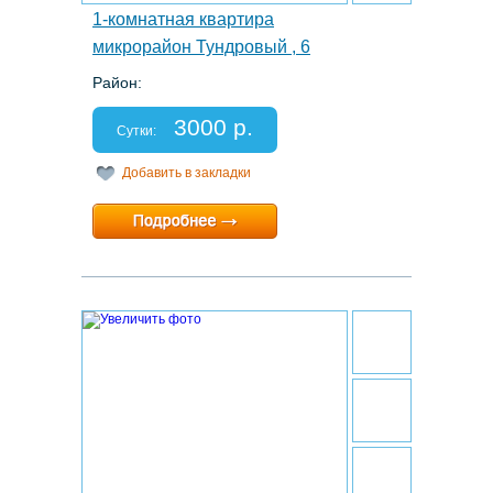
1-комнатная квартира
микрорайон Тундровый , 6
Район:
Этаж: 5/9
Спальных мест: 2+1
3000 р.
Отчетные документы: есть
Сутки:
Добавить в закладки
Минимальный срок:
1 суток
Расчетный час:
12:00
25.