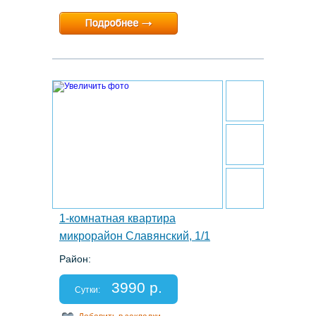
Минимальный срок:
2 суток
Расчетный час:
12:00
11.
1-комнатная квартира
микрорайон Славянский, 1/1
Район:
Этаж: 5/12
Спальных мест: 2+2
3990 р.
Отчетные документы: есть
Сутки: