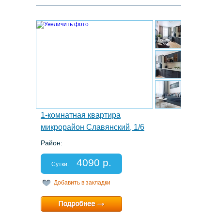
5.
1-комнатная квартира
микрорайон Славянский, 1/6
Район:
Этаж: 2/12
Спальных мест: 2+2
4090 р.
Отчетные документы: есть
Сутки:
Добавить в закладки
Минимальный срок:
1 суток
Расчетный час:
12:00