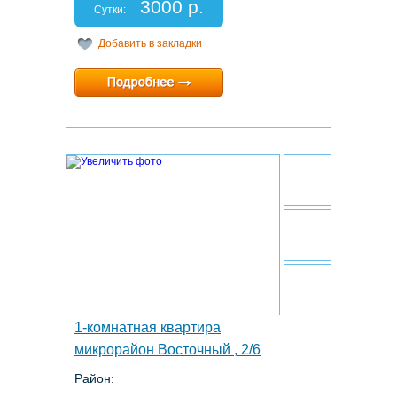
3000 р.
Отчетные документы: есть
Сутки:
Добавить в закладки
Минимальный срок:
1 суток
Расчетный час:
12:00
16.
1-комнатная квартира
микрорайон Восточный , 2/6
Район:
Этаж: 7/9