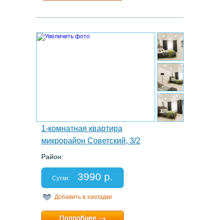
Расчетный час:
12:00
7.
1-комнатная квартира
микрорайон Советский, 3/2
Район:
Этаж: 3/5
Спальных мест: 2+2
3990 р.
Отчетные документы: есть
Сутки:
Добавить в закладки
Минимальный срок:
1 суток