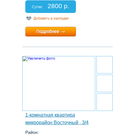
Спальных мест: 2+1
2800 р.
Отчетные документы: есть
Сутки:
Добавить в закладки
Минимальный срок:
1 суток
Расчетный час:
12:00
17.
1-комнатная квартира
микрорайон Восточный , 3/4
Район: