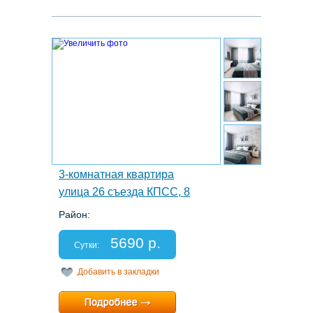
6.
3-комнатная квартира
улица 26 съезда КПСС, 8
Район:
Этаж: 2/5
Спальных мест: 2+2+2
5690 р.
Отчетные документы: есть
Сутки:
Добавить в закладки
Минимальный срок:
1 суток