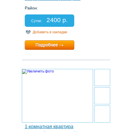
Район:
Этаж: 5/5
Спальных мест: 2+1
2400 р.
Отчетные документы: есть
Сутки:
Добавить в закладки
Минимальный срок:
1 суток
Расчетный час:
12:00
21.
1-комнатная квартира