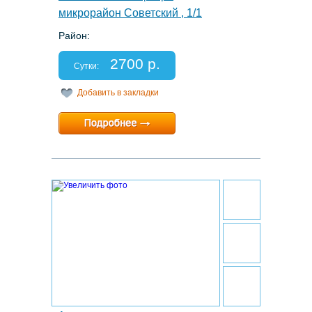
микрорайон Советский , 1/1
Район:
Этаж: 8/8
Спальных мест: 2
2700 р.
Отчетные документы: есть
Сутки:
Добавить в закладки
Минимальный срок:
1 суток
Расчетный час:
12:00
23.