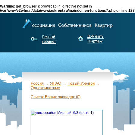
Warning
: get_browser(): browscap ini directive not set in
/var/www/e2e4mat/data/www/askrent.ru/maindomen-functions7.php
on line
127
Россия
→
ЯНАО
→
Новый Уренгой
→
Однокомнатные
←
Список Ваших закладок (
0
)