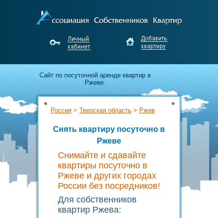
Cайт по посуточной аренде квартир в
Ржеве.
Апартаменты для гостей города от
Россия
>
Тверская область
>
Ржев
собственников Ржева.
Снять квартиру посуточно в
Недорого снимайте и выгодно сдавайте
Ржеве
жильё без посредников!
Снимайте и сдавайте
квартиры посуточно в
Ржеве и других городах
России без посредников!
Для собственников
квартир Ржева: