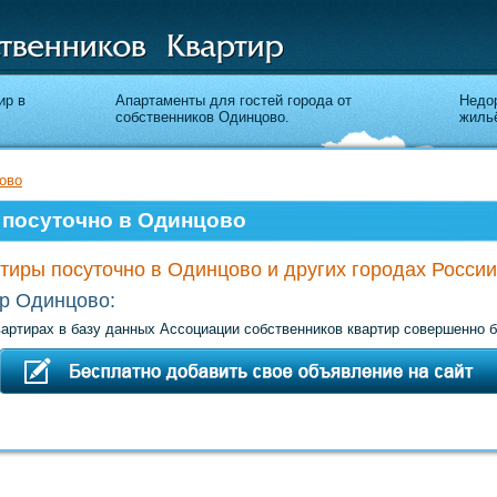
ир в
Апартаменты для гостей города от
Недор
собственников Одинцово.
жильё
ово
 посуточно в Одинцово
тиры посуточно в Одинцово и других городах России
ир Одинцово:
ртирах в базу данных Ассоциации собственников квартир совершенно б