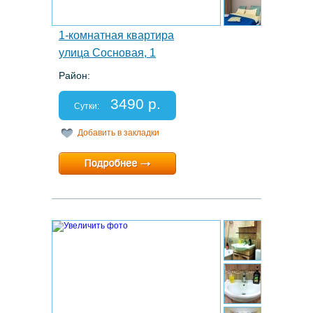
1-комнатная квартира
улица Сосновая, 1
Район:
Этаж: 12/14
Спальных мест: 2+2
3490 р.
Отчетные документы: есть
Сутки:
Добавить в закладки
Минимальный срок:
1 суток
Расчетный час:
12:00
6.