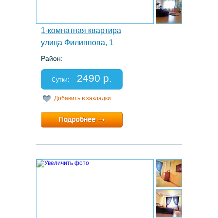
1-комнатная квартира
улица Филиппова, 1
Район:
Этаж: 15/16
Спальных мест: 3
2490 р.
Отчетные документы: есть
Сутки:
Добавить в закладки
Минимальный срок:
1 суток
Расчетный час:
12:00
7.