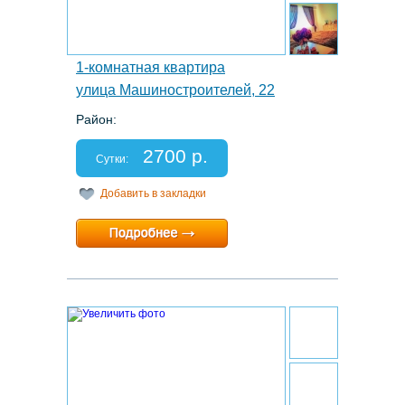
1-комнатная квартира
улица Машиностроителей, 22
Район:
Этаж: 12/14
Спальных мест: 2+1
2700 р.
Отчетные документы: есть
Сутки:
Добавить в закладки
Минимальный срок:
1 суток
Расчетный час:
12:00
8.