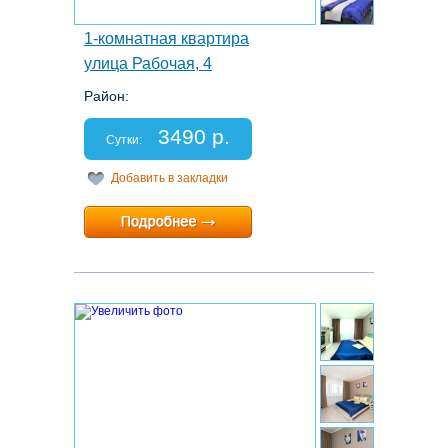
1-комнатная квартира
улица Рабочая, 4
Район:
Этаж: 12/19
Спальных мест: 2+1
3490 р.
Отчетные документы: есть
Сутки:
Добавить в закладки
Минимальный срок:
1 суток
Расчетный час:
12:00
5.