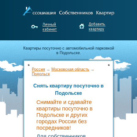
Квартиры посуточно с автомобильной парковкой
в Подольске.
Лучшие предложения по аренде от
Россия
→
Московская область
→
собственников Подольска.
Подольск
Снять квартиру посуточно в
Недорого снимайте и выгодно сдавайте жильё
Подольске
без посредников!
Снимайте и сдавайте
квартиры посуточно в
Подольске и других
городах России без
посредников!
Для собственников