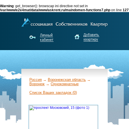
Warning
: get_browser(): browscap ini directive not set in
/var/www/e2e4mat/data/www/askrent.ru/maindomen-functions7.php
on line
127
Россия
→
Воронежская область
→
Воронеж
→
Однокомнатные
←
Список Ваших закладок (
0
)