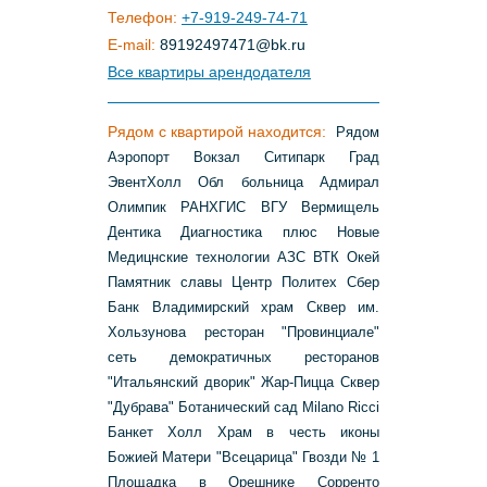
Телефон:
+7-919-249-74-71
E-mail:
89192497471
@
bk
.
ru
Все квартиры арендодателя
Рядом с квартирой находится:
Рядом
Аэропорт Вокзал Ситипарк Град
ЭвентХолл Обл больница Адмирал
Олимпик РАНХГИС ВГУ Вермищель
Дентика Диагностика плюс Новые
Медицнские технологии АЗС ВТК Окей
Памятник славы Центр Политех Сбер
Банк Владимирский храм Сквер им.
Хользунова ресторан "Провинциале"
сеть демократичных ресторанов
"Итальянский дворик" Жар-Пицца Сквер
"Дубрава" Ботанический сад Milano Ricci
Банкет Холл Храм в честь иконы
Божией Матери "Всецарица" Гвозди № 1
Площадка в Орешнике Сорренто