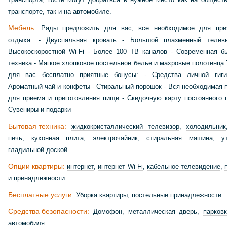
транспорте, так и на автомобиле.
Мебель:
Рады предложить для вас, все необходимое для прия
отдыха: - Двуспальная кровать - Большой плазменный телев
Высокоскоростной Wi-Fi - Более 100 ТВ каналов - Современная б
техника - Мягкое хлопковое постельное белье и махровые полотенца 
для вас бесплатно приятные бонусы: - Средства личной гиг
Ароматный чай и конфеты - Стиральный порошок - Вся необходимая 
для приема и приготовления пищи - Скидочную карту постоянного г
Сувениры и подарки
Бытовая техника:
жидкокристаллический телевизор
,
холодильник
печь
, кухонная плита, электрочайник,
стиральная машина
, у
гладильной доской.
Опции квартиры:
интернет
,
интернет Wi-Fi
,
кабельное телевидение
,
и принадлежности.
Бесплатные услуги:
Уборка квартиры, постельные принадлежности.
Средства безопасности:
Домофон, металлическая дверь,
парков
автомобиля
.