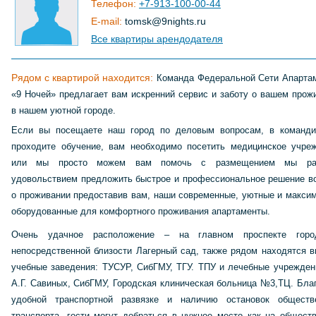
Телефон:
+7-913-100-00-44
E-mail:
tomsk
@
9nights
.
ru
Все квартиры арендодателя
Рядом с квартирой находится:
Команда Федеральной Сети Апарта
«9 Ночей» предлагает вам искренний сервис и заботу о вашем прож
в нашем уютной городе.
Если вы посещаете наш город по деловым вопросам, в команди
проходите обучение, вам необходимо посетить медицинское учре
или мы просто можем вам помочь с размещением мы р
удовольствием предложить быстрое и профессиональное решение в
о проживании предоставив вам, наши современные, уютные и макси
оборудованные для комфортного проживания апартаменты.
Очень удачное расположение – на главном проспекте горо
непосредственной близости Лагерный сад, также рядом находятся 
учебные заведения: ТУСУР, СибГМУ, ТГУ. ТПУ и лечебные учрежден
А.Г. Савиных, СибГМУ, Городская клиническая больница №3,ТЦ. Бла
удобной транспортной развязке и наличию остановок обществ
транспорта, гости могут добраться в нужное место как на общест