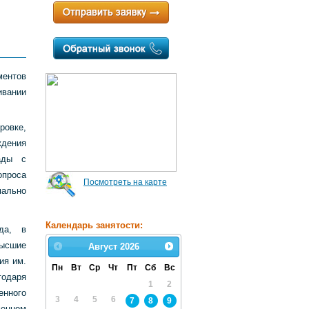
ментов
ивании
ровке,
ждения
ады с
опроса
Посмотреть на карте
мально
Календарь занятости:
да, в
высшие
Август
2026
ия им.
Пн
Вт
Ср
Чт
Пт
Сб
Вс
годаря
1
2
енного
3
4
5
6
7
8
9
венном