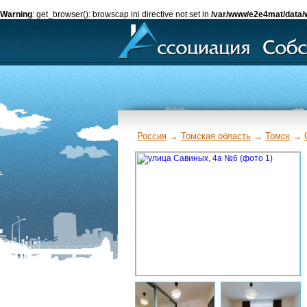
Warning
: get_browser(): browscap ini directive not set in
/var/www/e2e4mat/data/
Россия
→
Томская область
→
Томск
→