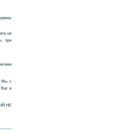
ержку
ата не
ы, при
 всеми
. Мы с
 Вас в
ИЙ НЕ