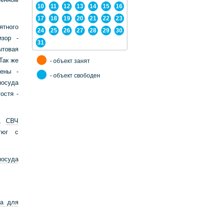
10
11
12
13
14
15
16
17
18
19
20
21
22
23
тного
24
25
26
27
28
29
30
изор -
31
ытовая
Так же
- объект занят
иены -
- объект свободен
посуда
остя -
,
СВЧ
тюг с
посуда
ка для