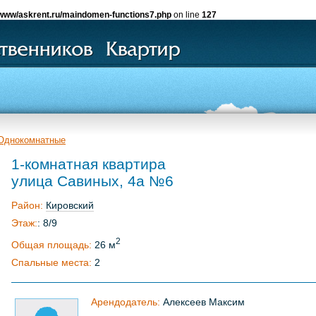
www/askrent.ru/maindomen-functions7.php
on line
127
Однокомнатные
1-комнатная квартира
улица Савиных, 4а №6
Район:
Кировский
Этаж:
: 8/9
2
Общая площадь:
26 м
Спальные места:
2
Арендодатель:
Алексеев Максим