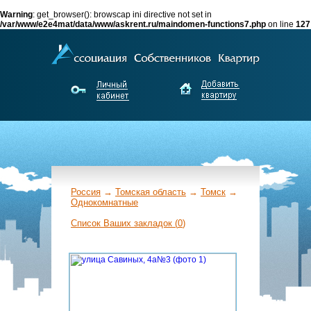
Warning
: get_browser(): browscap ini directive not set in
/var/www/e2e4mat/data/www/askrent.ru/maindomen-functions7.php
on line
127
Россия
→
Томская область
→
Томск
→
Однокомнатные
←
Список Ваших закладок (
0
)