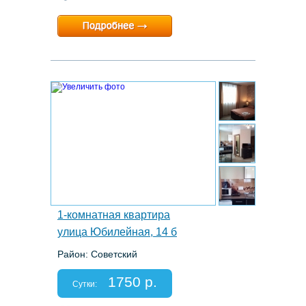
Минимальный срок:
1 суток
Расчетный час:
12:00
5.
1-комнатная квартира
улица Юбилейная, 14 б
Район: Советский
Этаж: 2/3
Спальных мест: 2+2
1750 р.
Отчетные документы: есть
Сутки: