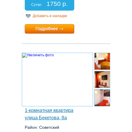
Спальных мест: 2+1
1750 р.
Отчетные документы: есть
Сутки:
Добавить в закладки
Минимальный срок:
1 суток
Расчетный час:
12:00
10.
1-комнатная квартира
улица Бекетова, 8а
Район: Советский
Этаж: 1/5