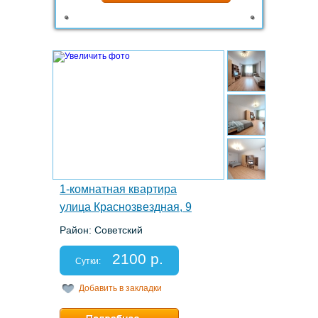
1.
1-комнатная квартира
улица Краснозвездная, 9
Район: Советский
Этаж: 15/18
Спальных мест: 2+2
2100 р.
Отчетные документы: есть
Сутки:
Добавить в закладки
Минимальный срок:
1 суток