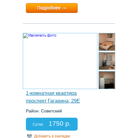
Минимальный срок:
1 суток
Расчетный час:
13:00
4.
1-комнатная квартира
проспект Гагарина, 29Е
Район: Советский
Этаж: 1/14
Спальных мест: 2+1
1750 р.
Отчетные документы: есть
Сутки:
Добавить в закладки