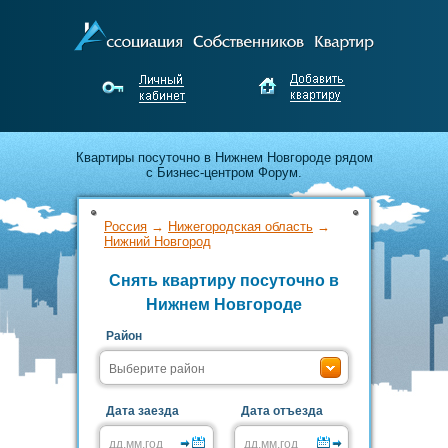
Квартиры посуточно в Нижнем Новгороде рядом
с Бизнес-центром Форум.
Лучшие предложения по аренде от
Россия
→
Нижегородская область
→
собственников Нижнего Новгорода.
Нижний Новгород
Снять квартиру посуточно в
Недорого снимайте и выгодно сдавайте жильё
Нижнем Новгороде
без посредников!
Район
Дата заезда
Дата отъезда