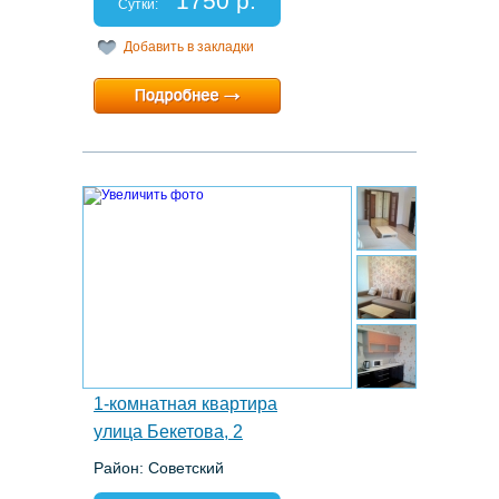
1750 р.
Отчетные документы: есть
Сутки:
Добавить в закладки
Минимальный срок:
1 суток
Расчетный час:
12:00
9.
1-комнатная квартира
улица Бекетова, 2
Район: Советский
Этаж: 5/5