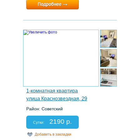
Минимальный срок:
1 суток
Расчетный час:
12:00
3.
1-комнатная квартира
улица Краснозвездная, 29
Район: Советский
Этаж: 9/10
Спальных мест: 2
2190 р.
Отчетные документы: нет
Сутки:
Добавить в закладки