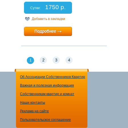
Спальных мест: 2
1750 р.
Отчетные документы: есть
Сутки:
Добавить в закладки
Минимальный срок:
1 суток
Расчетный час:
12:00
1
2
3
4
Об Ассоциации Собственников Квартир
Важная и полезная информация
Собственникам квартир и комнат
Наши контакты
Реклама на сайте
Пользовательское соглашение