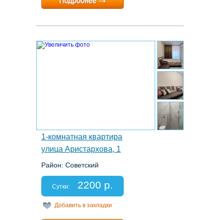
Расчетный час:
12:00
2.
1-комнатная квартира
улица Аристархова, 1
Район: Советский
Этаж: 10/18
Спальных мест: 2+2
2200 р.
Отчетные документы: есть
Сутки:
Добавить в закладки