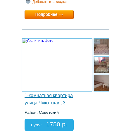
Добавить в закладки
Минимальный срок:
1 суток
Расчетный час:
12:00
6.
1-комнатная квартира
улица Чукотская, 3
Район: Советский
Этаж: 2/9
Спальных мест: 2+2
1750 р.
Отчетные документы: нет
Сутки: