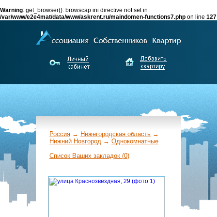
Warning
: get_browser(): browscap ini directive not set in
/var/www/e2e4mat/data/www/askrent.ru/maindomen-functions7.php
on line
127
Россия
→
Нижегородская область
→
Нижний Новгород
→
Однокомнатные
←
Список Ваших закладок (
0
)