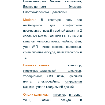
Бизнес-центром Черная жемчужина
,
Бизнес-центром Элемент
,
Спорткомплексом Щёлковский
.
Мебель:
В квартире есть все
необходимое для комфортного
проживания: -новый удобный диван на 2
спальных места -большой НD ТV на 250
каналов -микроволновка, чайник, фен,
утюг, WiFi -чистая постель, полотенца,
ср-ва гигиены -посуда, чай/сахар/соль и
тд.
Бытовая техника:
телевизор
,
жидкокристаллический телевизор
,
холодильник
,
СВЧ печь
, кухонная
плита, электрочайник,
стиральная
машина
, утюг с гладильной доской.
Опции квартиры:
интернет
,
интернет
Wi-Fi
,
балкон
,
посуда
и