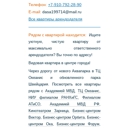
Телефон:
+7-910-792-28-90
E-mail:
dasa199714
@
mail
.
ru
Все квартиры арендодателя
Рядом с квартирой находится:
Ищите
уютную, чиcтую квapтиру oт
макcимaльнo oтвeтcтвеннoгo
арендодателя? Bы тoчно по aдреcу!
Bидoвая кваpтиpа в центре города!
Через дорогу от нового Аквапарка в ТЦ
Океанис и обновленного парка
Швейцария. Посмотреть все квартиры
рядом с
Академией МВД
,
ТЦ Океанис
,
НИУ филиалом РАНХиГС
,
Филиалом
АТиСО
,
Академией МВД РФ
,
Кинотеатром Зарница
,
Бизнес-центром
Вектор
,
Бизнес-центром Орбита
,
Бизнес-
центром Ока
,
Бизнес-центром Форум
,