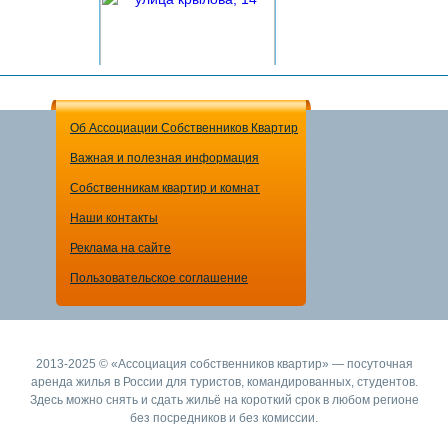
Об Ассоциации Собственников Квартир
Важная и полезная информация
2-комнатная квартира
Собственникам квартир и комнат
2500 рублей
за сутки
Наши контакты
Реклама на сайте
Пользовательское соглашение
2013-2025 © «Ассоциация собственников квартир» — посуточная
аренда жилья в России для туристов, командированных, студентов.
Здесь можно снять и сдать жильё на короткий срок в любом регионе
без посредников и без комиссии.
1-комнатная квартира