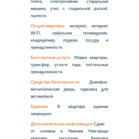
плита, электрочайник,
стиральная
машина
, утюг с гладильной доской,
пылесос.
Опции квартиры:
интернет
,
интернет
Wi-Fi
,
кабельное телевидение
,
кондиционер
,
лоджия
,
посуда
и
принадлежности.
Бесплатные услуги:
Уборка квартиры,
трансфер
, услуги гида, постельные
принадлежности.
Средства безопасности:
Домофон,
металлическая дверь,
парковка для
автомобиля
.
Курение:
В квартире курение
запрещено.
Дополнительная информация:
Сдаю
от хозяина в Нижнем Новгороде
квартиру посуточно. Квартира