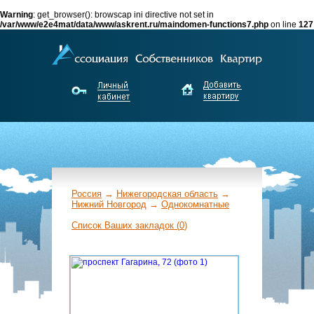
Warning
: get_browser(): browscap ini directive not set in
/var/www/e2e4mat/data/www/askrent.ru/maindomen-functions7.php
on line
127
Россия
→
Нижегородская область
→
Нижний Новгород
→
Однокомнатные
←
Список Ваших закладок (
0
)