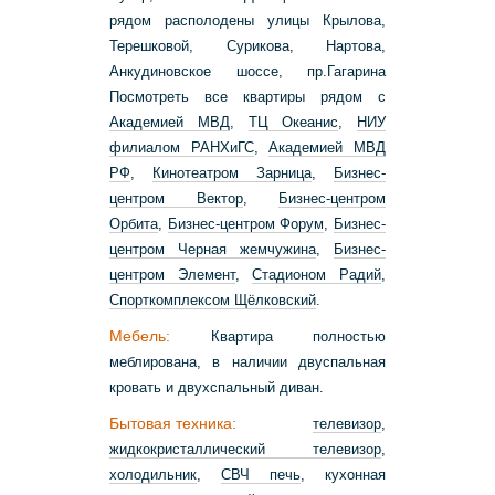
рядом располодены улицы Крылова,
Терешковой, Сурикова, Нартова,
Анкудиновское шоссе, пр.Гагарина
Посмотреть все квартиры рядом с
Академией МВД
,
ТЦ Океанис
,
НИУ
филиалом РАНХиГС
,
Академией МВД
РФ
,
Кинотеатром Зарница
,
Бизнес-
центром Вектор
,
Бизнес-центром
Орбита
,
Бизнес-центром Форум
,
Бизнес-
центром Черная жемчужина
,
Бизнес-
центром Элемент
,
Стадионом Радий
,
Спорткомплексом Щёлковский
.
Мебель:
Квартира полностью
меблирована, в наличии двуспальная
кровать и двухспальный диван.
Бытовая техника:
телевизор
,
жидкокристаллический телевизор
,
холодильник
,
СВЧ печь
, кухонная