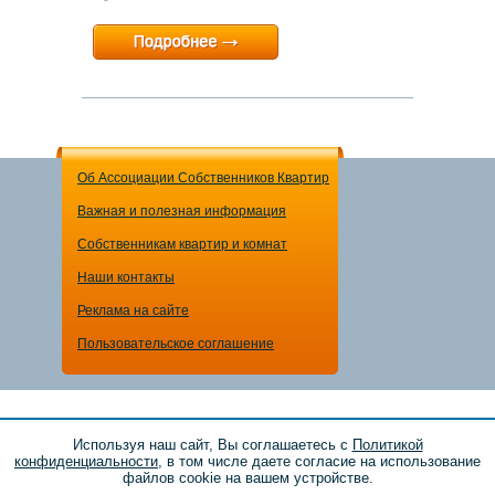
Минимальный срок:
1 суток
Расчетный час:
12:00
Об Ассоциации Собственников Квартир
Важная и полезная информация
Собственникам квартир и комнат
Наши контакты
Реклама на сайте
Пользовательское соглашение
2013-2025 © «Ассоциация собственников квартир» — посуточная
Используя наш сайт, Вы соглашаетесь с
Политикой
аренда жилья в России для туристов, командированных, студентов.
конфиденциальности
, в том числе даете согласие на использование
файлов cookie на вашем устройстве.
Здесь можно снять и сдать жильё на короткий срок в любом регионе