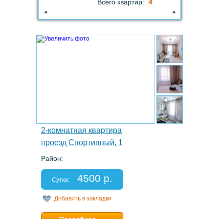
Всего квартир:
4
1.
2-комнатная квартира
проезд Спортивный, 1
Район:
Этаж: 2/5
Спальных мест: 4
4500 р.
Отчетные документы: есть
Сутки:
Добавить в закладки
Минимальный срок:
1 суток