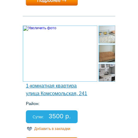
Расчетный час:
12:00
2.
1-комнатная квартира
улица Комсомольская, 241
Район:
Этаж: 5/5
Спальных мест: 5
3500 р.
Отчетные документы: есть
Сутки:
Добавить в закладки