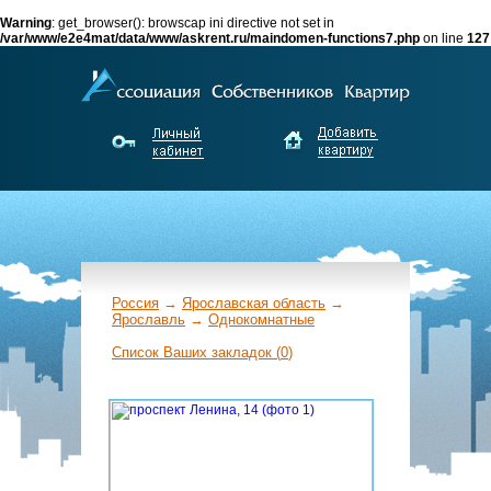
Warning
: get_browser(): browscap ini directive not set in
/var/www/e2e4mat/data/www/askrent.ru/maindomen-functions7.php
on line
127
Россия
→
Ярославская область
→
Ярославль
→
Однокомнатные
←
Список Ваших закладок (
0
)