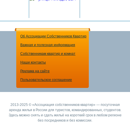
Об Ассоциации Собственников Квартир
Важная и полезная информация
1-комнатная квартира
Собственникам квартир и комнат
2890 рублей
за сутки
Наши контакты
Реклама на сайте
Пользовательское соглашение
2013-2025 © «Ассоциация собственников квартир» — посуточная
аренда жилья в России для туристов, командированных, студентов.
Здесь можно снять и сдать жильё на короткий срок в любом регионе
без посредников и без комиссии.
1-комнатная квартира