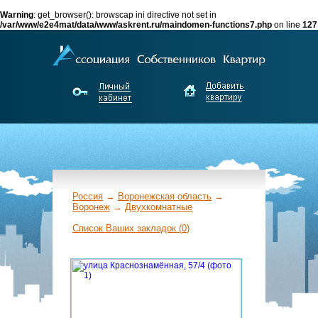
Warning
: get_browser(): browscap ini directive not set in
/var/www/e2e4mat/data/www/askrent.ru/maindomen-functions7.php
on line
127
Россия
→
Воронежская область
→
Воронеж
→
Двухкомнатные
←
Список Ваших закладок (
0
)