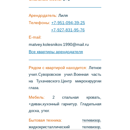
Арендодатель:
Лиля
Телефоны:
+7-951-094-39-25
+7-927-831-95-76
E-mail:
matvey
.
kolesnikov
.
1990
@
mail
.
ru
Все квартиры арендодателя
Рядом с квартирой находится:
Летное
учил.Суворовское учил.Военная часть
на Тухачевского.Центр микрохирургии
глаза.
Мебель:
2 спальная кровать,
+диван,кухонный гарнитур. Гладильная
доска, утюг.
Бытовая техника:
телевизор
,
жидкокристаллический телевизор
,