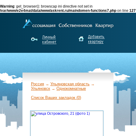
Warning
: get_browser(): browscap ini directive not set in
/var/www/e2e4mat/data/www/askrent.ru/maindomen-functions7.php
on line
127
Россия
→
Ульяновская область
→
Ульяновск
→
Однокомнатные
←
Список Ваших закладок (
0
)