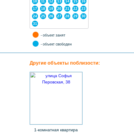
10
11
12
13
14
15
16
17
18
19
20
21
22
23
24
25
26
27
28
29
30
31
- объект занят
- объект свободен
Другие объекты поблизости:
1-комнатная квартира