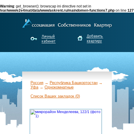
Warning
: get_browser(): browscap ini directive not set in
/var/www/e2e4mat/data/www/askrent.ru/maindomen-functions7.php
on line
127
Россия
→
Республика Башкортостан
→
Уфа
→
Однокомнатные
←
Список Ваших закладок (
0
)