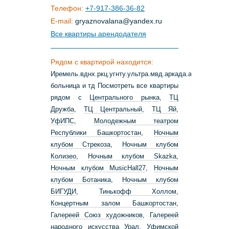
Телефон:
+7-917-386-36-82
E-mail:
gryaznovalana
@
yandex
.
ru
Все квартиры арендодателя
Рядом с квартирой находится:
Иремель.вднх.ркц.угнту.ультра.мвд.аркада.ашан.21
больница и тд Посмотреть все квартиры
рядом с
Центрального рынка
,
ТЦ
Дружба
,
ТЦ Центральный
,
ТЦ Яй
,
УфИПС
,
Молодежным театром
Республики Башкортостан
,
Ночным
клубом Стрекоза
,
Ночным клубом
Колизео
,
Ночным клубом Skazka
,
Ночным клубом MusicHall27
,
Ночным
клубом Ботаника
,
Ночным клубом
БИГУДИ
,
Тинькофф Холлом
,
Концертным залом Башкортостан
,
Галереей Союз художников
,
Галереей
народного искусства Урал
,
Уфимской