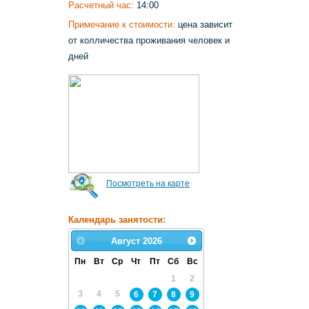
Расчетный час:
14:00
Примечание к стоимости:
цена зависит
от колличества проживания человек и
дней
Посмотреть на карте
Календарь занятости:
Август
2026
Пн
Вт
Ср
Чт
Пт
Сб
Вс
1
2
3
4
5
6
7
8
9