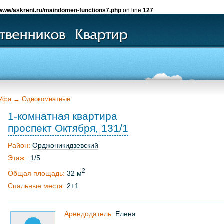
www/askrent.ru/maindomen-functions7.php
on line
127
Уфа
→
Однокомнатные
1-комнатная квартира
проспект Октября, 131/1
Район:
Орджоникидзевский
Этаж:
: 1/5
2
Общая площадь:
32 м
Спальные места:
2+1
Арендодатель:
Елена