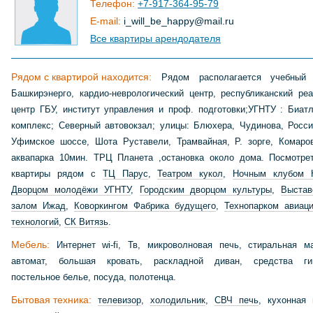
Телефон:
+7-917-364-95-79
E-mail:
i_will_be_happy
@
mail
.
ru
Все квартиры арендодателя
Рядом с квартирой находится:
Рядом располагается учебный 
Башкирэнерго, кардио-неврологический центр, республиканский реа
центр ГБУ, институт управления и проф. подготовки;УГНТУ : Биат
комплекс; Северный автовокзал; улицы: Блюхера, Чудинова, Росси
Уфимское шоссе, Шота Руставели, Трамвайная, Р. зорге, Комаро
аквапарка 10мин. ТРЦ Планета ,остановка около дома. Посмотре
квартиры рядом с
ТЦ Парус
,
Театром кукол
,
Ночным клубом H
Дворцом молодёжи УГНТУ
,
Городским дворцом культуры
,
Выстав
залом Ижад
,
Коворкингом Фабрика будущего
,
Технопарком авиац
технологий
,
СК Витязь
.
Мебель:
Интернет wi-fi, Тв, микроволновая печь, стиральная м
автомат, большая кровать, раскладной диван, средства гиг
постельное белье, посуда, полотенца.
Бытовая техника:
телевизор
,
холодильник
,
СВЧ печь
, кухонная 