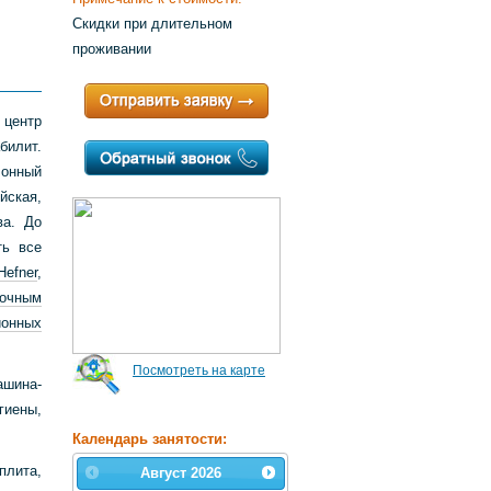
Скидки при длительном
проживании
центр
билит.
лонный
йская,
ва. До
ть все
efner
,
очным
ионных
Посмотреть на карте
ашина-
иены,
Календарь занятости:
плита,
Август
2026