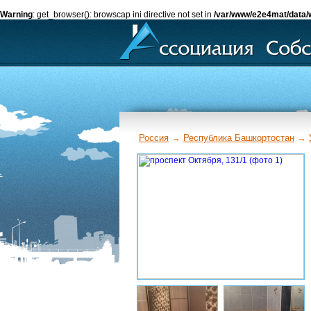
Warning
: get_browser(): browscap ini directive not set in
/var/www/e2e4mat/data/
Россия
→
Республика Башкортостан
→