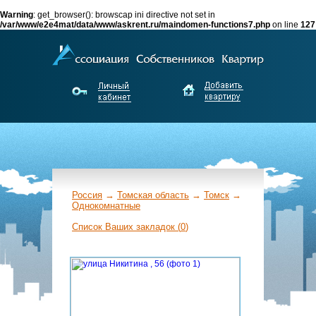
Warning
: get_browser(): browscap ini directive not set in
/var/www/e2e4mat/data/www/askrent.ru/maindomen-functions7.php
on line
127
Россия
→
Томская область
→
Томск
→
Однокомнатные
←
Список Ваших закладок (
0
)