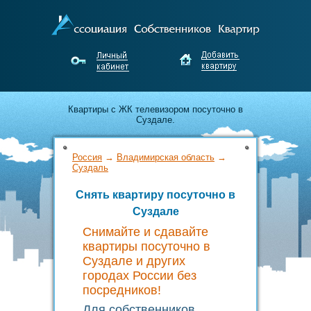
Квартиры с ЖК телевизором посуточно в
Суздале.
Лучшие предложения по аренде от
Россия
→
Владимирская область
→
собственников Суздали.
Суздаль
Снять квартиру посуточно в
Недорого снимайте и выгодно сдавайте жильё
Суздале
без посредников!
Снимайте и сдавайте
квартиры посуточно в
Суздале и других
городах России без
посредников!
Для собственников