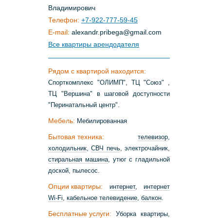
Владимирович
Телефон:
+7-922-777-59-45
E-mail:
alexandr
.
pribega
@
gmail
.
com
Все квартиры арендодателя
Рядом с квартирой находится:
Спорткомплекс "ОЛИМП", ТЦ "Союз" ,
ТЦ "Вершина" в шаговой доступности
"Перинатальный центр".
Мебель:
Мебилированная
Бытовая техника:
телевизор
,
холодильник
,
СВЧ печь
, электрочайник,
стиральная машина
, утюг с гладильной
доской, пылесос.
Опции квартиры:
интернет
,
интернет
Wi-Fi
,
кабельное телевидение
,
балкон
.
Бесплатные услуги:
Уборка квартиры,