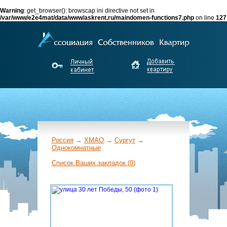
Warning
: get_browser(): browscap ini directive not set in
/var/www/e2e4mat/data/www/askrent.ru/maindomen-functions7.php
on line
127
Россия
→
ХМАО
→
Сургут
→
Однокомнатные
←
Список Ваших закладок (
0
)