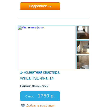
Минимальный срок:
1 суток
Расчетный час:
12:00
4.
1-комнатная квартира
улица Пушкина, 14
Район: Ленинский
Этаж: 2/4
Спальных мест: 2+2
1750 р.
Отчетные документы: есть
Сутки:
Добавить в закладки