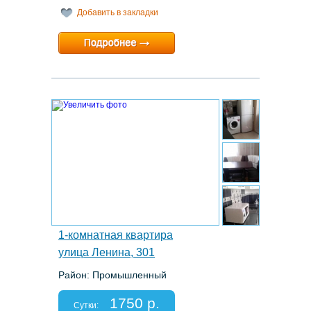
Добавить в закладки
Минимальный срок:
1 суток
Расчетный час:
любой
7.
1-комнатная квартира
улица Ленина, 301
Район: Промышленный
Этаж: 5/10
Спальных мест: 2
1750 р.
Отчетные документы: есть
Сутки: