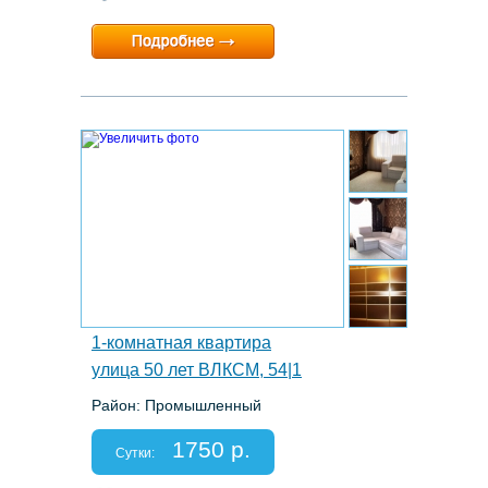
Минимальный срок:
1 суток
Расчетный час:
12:00
5.
1-комнатная квартира
улица 50 лет ВЛКСМ, 54|1
Район: Промышленный
Этаж: 6/12
Спальных мест: 2
1750 р.
Отчетные документы: есть
Сутки: