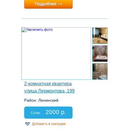
Минимальный срок:
1 суток
Расчетный час:
12:00
3.
2-комнатная квартира
улица Лермонтова, 199
Район: Ленинский
Этаж: 2/8
Спальных мест: 2+2+1
2000 р.
Отчетные документы: есть
Сутки:
Добавить в закладки