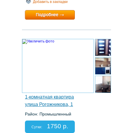
Добавить в закладки
Минимальный срок:
1 суток
Расчетный час:
любой
6.
1-комнатная квартира
улица Рогожникова, 1
Район: Промышленный
Этаж: 8/16
Спальных мест: 2
1750 р.
Отчетные документы: есть
Сутки: