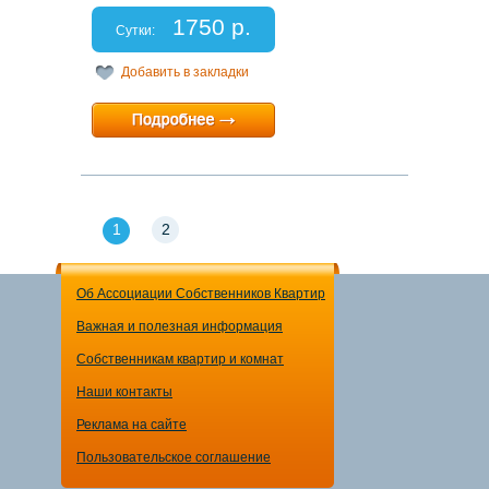
Спальных мест: 2+1
1750 р.
Отчетные документы: есть
Сутки:
Добавить в закладки
Минимальный срок:
1 суток
Расчетный час:
любой
1
2
Об Ассоциации Собственников Квартир
Важная и полезная информация
Собственникам квартир и комнат
Наши контакты
Реклама на сайте
Пользовательское соглашение