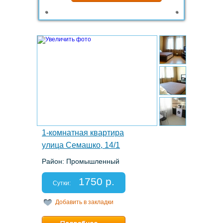
1.
1-комнатная квартира
улица Семашко, 14/1
Район: Промышленный
Этаж: 2/5
Спальных мест: 2+1
1750 р.
Отчетные документы: есть
Сутки:
Добавить в закладки
Минимальный срок:
1 суток