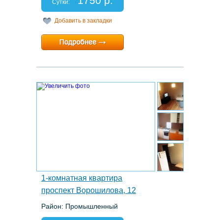
1750 р.
Отчетные документы: есть
Сутки:
Добавить в закладки
Минимальный срок:
1 суток
Расчетный час:
любой
9.
1-комнатная квартира
проспект Ворошилова, 12
Район: Промышленный
Этаж: 5/10