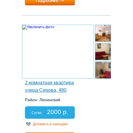
Расчетный час:
12:00
2.
2-комнатная квартира
улица Серова, 480
Район: Ленинский
Этаж: 4/9
Спальных мест: 2+2+1
2000 р.
Отчетные документы: есть
Сутки:
Добавить в закладки