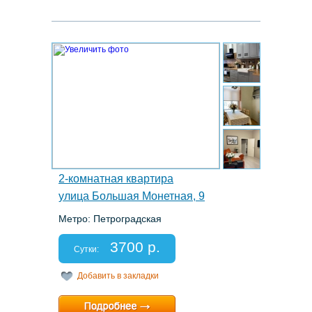
7.
2-комнатная квартира
улица Большая Монетная, 9
Метро: Петроградская
Этаж: 2/5
Спальных мест: 2+2
3700 р.
Отчетные документы: есть
Сутки:
Добавить в закладки
Минимальный срок:
2 суток