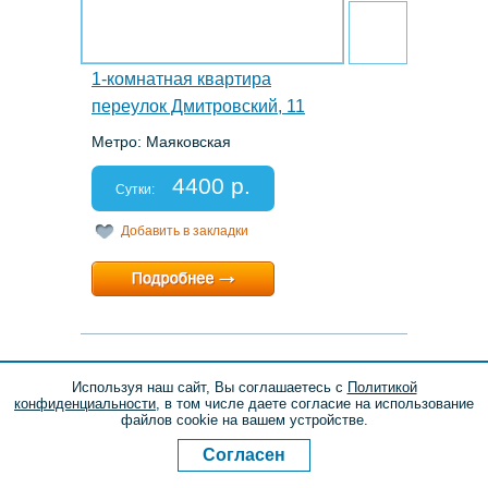
1-комнатная квартира
переулок Дмитровский, 11
Метро: Маяковская
Этаж: 3/4
Спальных мест: 2+1
4400 р.
Отчетные документы: есть
Сутки:
Добавить в закладки
Минимальный срок:
2 суток
Расчетный час:
12:00
30.
Используя наш сайт, Вы соглашаетесь с
Политикой
конфиденциальности
, в том числе даете согласие на использование
файлов cookie на вашем устройстве.
Согласен