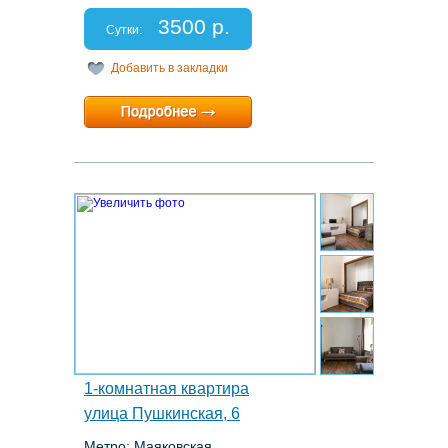
Этаж: 5/10
Спальных мест: 2+2
3500 р.
Отчетные документы: есть
Сутки:
Добавить в закладки
Минимальный срок:
2 суток
Расчетный час:
12:00
18.
1-комнатная квартира
улица Пушкинская, 6
Метро: Маяковская