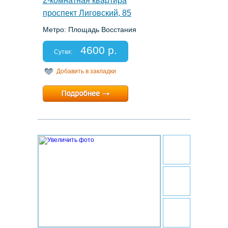
2-комнатная квартира
проспект Лиговский, 85
Метро: Площадь Восстания
Этаж: 4/5
Спальных мест: 2+2+2
4600 р.
Отчетные документы: есть
Сутки:
Добавить в закладки
Минимальный срок:
2 суток
Расчетный час:
12:00
24.