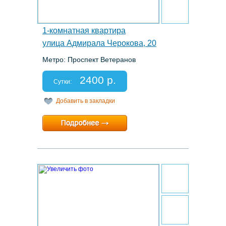
1-комнатная квартира
улица Адмирала Черокова, 20
Метро: Проспект Ветеранов
Этаж: 9/12
Спальных мест: 2+2
2400 р.
Отчетные документы: есть
Сутки:
Добавить в закладки
Минимальный срок:
1 суток
Расчетный час:
12:00
29.