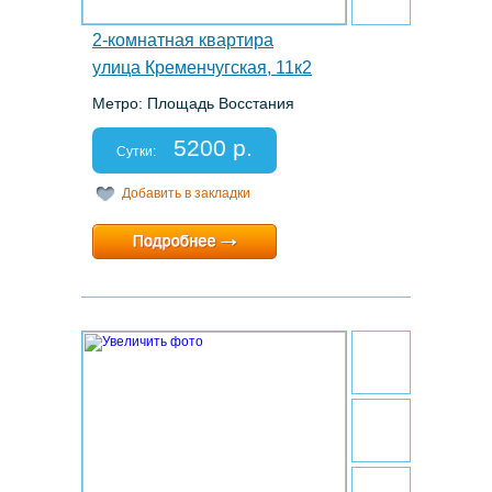
2-комнатная квартира
улица Кременчугская, 11к2
Метро: Площадь Восстания
Этаж: 5/9
Спальных мест: 2+2+2
5200 р.
Отчетные документы: есть
Сутки:
Добавить в закладки
Минимальный срок:
2 суток
Расчетный час:
12:00
27.