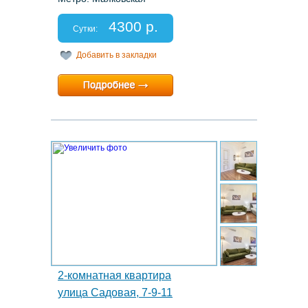
Этаж: 2/5
Спальных мест: 4
4300 р.
Отчетные документы: есть
Сутки:
Добавить в закладки
Минимальный срок:
2 суток
Расчетный час:
12:00
19.
2-комнатная квартира
улица Садовая, 7-9-11