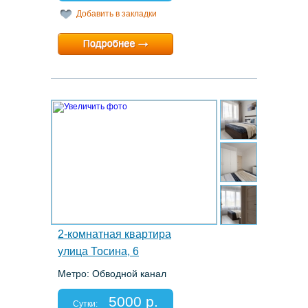
Добавить в закладки
Минимальный срок:
2 суток
Расчетный час:
12:00
14.
2-комнатная квартира
улица Тосина, 6
Метро: Обводной канал
Этаж: 3/11
Спальных мест: 2+2
5000 р.
Отчетные документы: есть
Сутки: