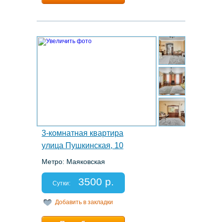
Расчетный час:
12:00
8.
3-комнатная квартира
улица Пушкинская, 10
Метро: Маяковская
Этаж: 3/5
Спальных мест: 2+2+2+1
3500 р.
Отчетные документы: есть
Сутки:
Добавить в закладки
Минимальный срок:
2 суток