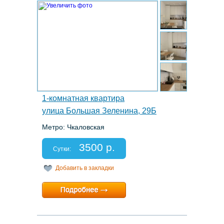
2.
1-комнатная квартира
улица Большая Зеленина, 29Б
Метро: Чкаловская
Этаж: 5/6
Спальных мест: 2+1
3500 р.
Отчетные документы: есть
Сутки:
Добавить в закладки
Минимальный срок:
2 суток
Расчетный час:
12:00