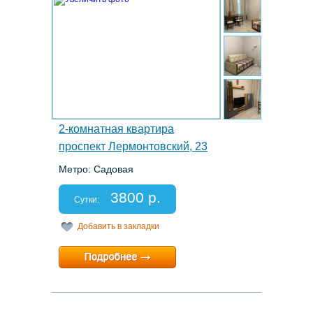
2-комнатная квартира
проспект Лермонтовский, 23
Метро: Садовая
Этаж: 2/5
Спальных мест: 2+2
3800 р.
Отчетные документы: есть
Сутки:
Добавить в закладки
Минимальный срок:
2 суток
Расчетный час:
12:00