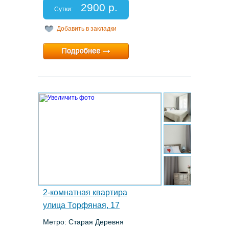
Спальных мест: 1+1
2900 р.
Отчетные документы: нет
Сутки:
Добавить в закладки
Минимальный срок:
2 суток
Расчетный час:
12:00
17.
2-комнатная квартира
улица Торфяная, 17
Метро: Старая Деревня