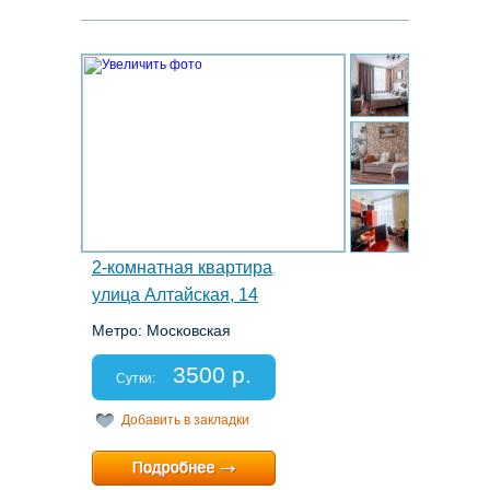
6.
2-комнатная квартира
улица Алтайская, 14
Метро: Московская
Этаж: 2/5
Спальных мест: 2+2+2
3500 р.
Отчетные документы: есть
Сутки:
Добавить в закладки
Минимальный срок:
2 суток
Расчетный час:
12:00