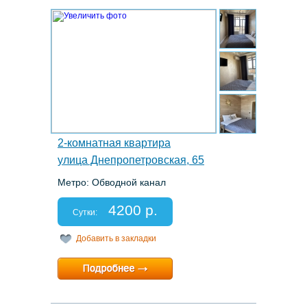
3.
2-комнатная квартира
улица Днепропетровская, 65
Метро: Обводной канал
Этаж: 7/10
Спальных мест: 2+2
4200 р.
Отчетные документы: есть
Сутки:
Добавить в закладки
Минимальный срок:
2 суток
Расчетный час:
12:00