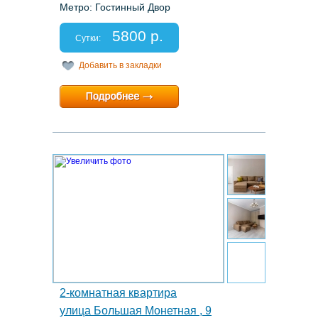
Метро: Гостинный Двор
Этаж: 2/4
Спальных мест: 2+2+2
5800 р.
Отчетные документы: есть
Сутки:
Добавить в закладки
Минимальный срок:
2 суток
Расчетный час:
12:00
20.
2-комнатная квартира
улица Большая Монетная , 9