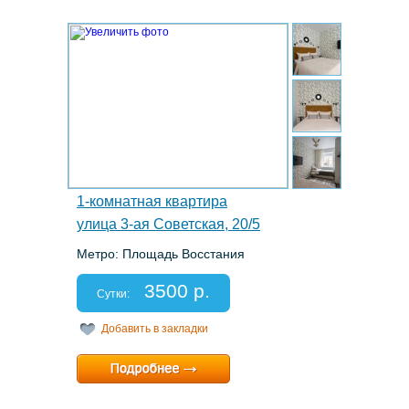
4.
1-комнатная квартира
улица 3-ая Советская, 20/5
Метро: Площадь Восстания
Этаж: 1/6
Спальных мест: 2+2
3500 р.
Отчетные документы: есть
Сутки:
Добавить в закладки
Минимальный срок:
2 суток
Расчетный час:
12:00