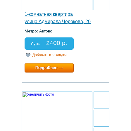
1-комнатная квартира
улица Адмирала Черокова, 20
Метро: Автово
Этаж: 9/9
Спальных мест: 2
2400 р.
Отчетные документы: есть
Сутки:
Добавить в закладки
Минимальный срок:
1 суток
Расчетный час:
12:00
28.