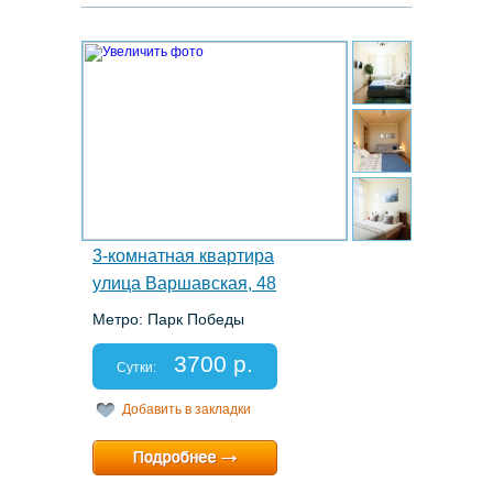
5.
3-комнатная квартира
улица Варшавская, 48
Метро: Парк Победы
Этаж: 5/5
Спальных мест: 2+2+2
3700 р.
Отчетные документы: есть
Сутки:
Добавить в закладки
Минимальный срок:
2 суток
Расчетный час:
12:00