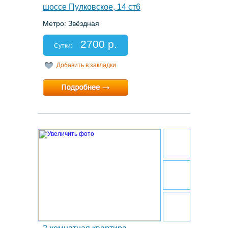
шоссе Пулковское, 14 ст6
Метро: Звёздная
Этаж: 20/22
Спальных мест: 2
2700 р.
Отчетные документы: есть
Сутки:
Добавить в закладки
Минимальный срок:
2 суток
Расчетный час:
12:00
23.