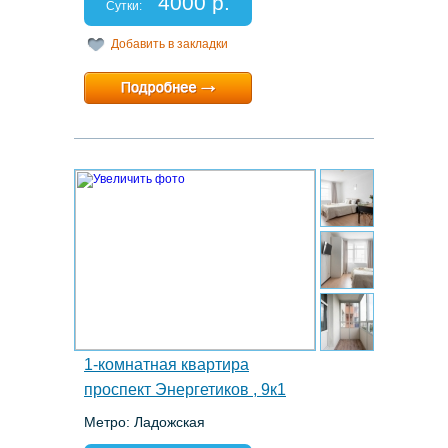
4000 р.
Отчетные документы: есть
Сутки:
Добавить в закладки
Минимальный срок:
1 суток
Расчетный час:
12:00
16.
1-комнатная квартира
проспект Энергетиков , 9к1
Метро: Ладожская
Этаж: 14/22