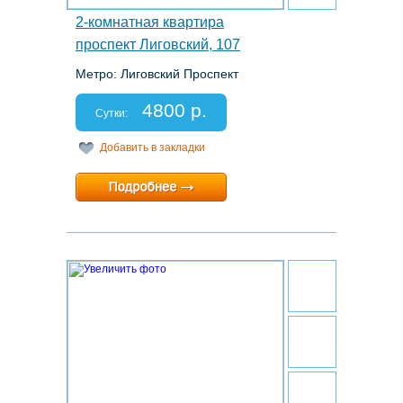
2-комнатная квартира
проспект Лиговский, 107
Метро: Лиговский Проспект
Этаж: 5/6
Спальных мест: 2+2+2
4800 р.
Отчетные документы: есть
Сутки:
Добавить в закладки
Минимальный срок:
2 суток
Расчетный час:
12:00
26.