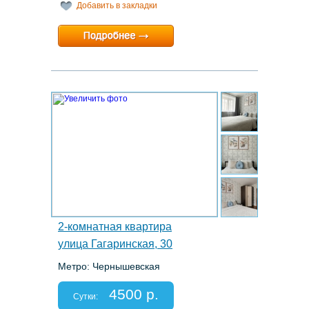
Добавить в закладки
Минимальный срок:
2 суток
Расчетный час:
14:00
13.
2-комнатная квартира
улица Гагаринская, 30
Метро: Чернышевская
Этаж: 4/4
Спальных мест: 2+2
4500 р.
Отчетные документы: есть
Сутки: