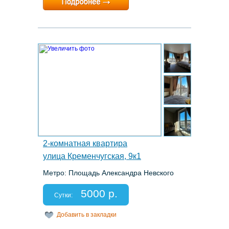
Расчетный час:
12:00
9.
2-комнатная квартира
улица Кременчугская, 9к1
Метро: Площадь Александра Невского
Этаж: 6/9
Спальных мест: 2+2+1
5000 р.
Отчетные документы: есть
Сутки:
Добавить в закладки