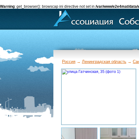
Warning
: get_browser(): browscap ini directive not set in
/var/www/e2e4mat/data/
Россия
→
Ленинградская область
→
Са