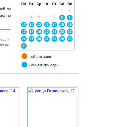
Пн
Вт
Ср
Чт
Пт
Сб
Вс
лей за
1
2
оих по
3
4
5
6
7
8
9
10
11
12
13
14
15
16
17
18
19
20
21
22
23
24
25
26
27
28
29
30
нашли
жно вы
31
- объект занят
- объект свободен