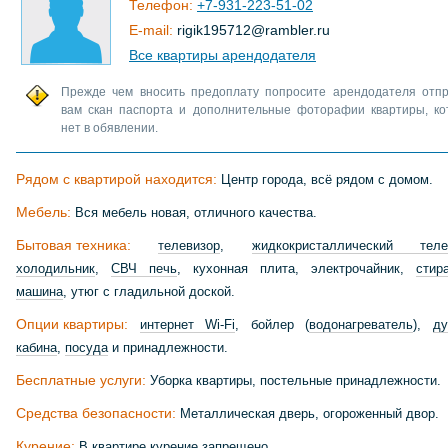
Телефон:
+7-931-223-51-02
E-mail:
rigik195712
@
rambler
.
ru
Все квартиры арендодателя
Прежде чем вносить предоплату попросите арендодателя отпр
вам скан паспорта и дополнительные фоторафии квартиры, ко
нет в обявлении.
Рядом с квартирой находится:
Центр города, всё рядом с домом.
Мебель:
Вся мебель новая, отличного качества.
Бытовая техника:
телевизор
,
жидкокристаллический теле
холодильник
,
СВЧ печь
, кухонная плита, электрочайник,
стир
машина
, утюг с гладильной доской.
Опции квартиры:
интернет Wi-Fi
, бойлер (
водонагреватель
),
д
кабина
,
посуда
и принадлежности.
Бесплатные услуги:
Уборка квартиры, постельные принадлежности.
Средства безопасности:
Металлическая дверь, огороженный двор.
Курение:
В квартире курение запрещено.