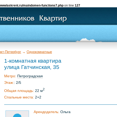
www/askrent.ru/maindomen-functions7.php
on line
127
нкт-Петербург
→
Однокомнатные
1-комнатная квартира
улица Гатчинская, 35
Метро:
Петроградская
Этаж:
: 2/5
2
Общая площадь:
22 м
Спальные места:
2+2
Арендодатель:
Ольга