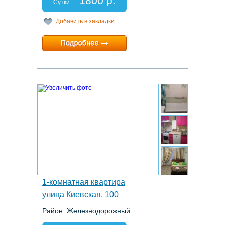
1800 р.
Отчетные документы: есть
Сутки:
Добавить в закладки
Минимальный срок:
1 суток
Расчетный час:
12:00
9.
1-комнатная квартира
улица Киевская, 100
Район: Железнодорожный
Этаж: 4/5