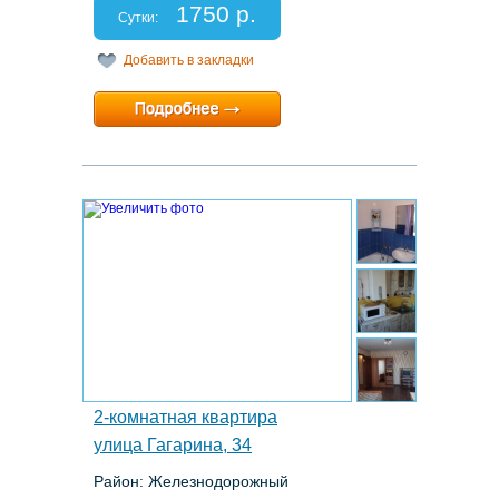
Спальных мест: 2+1
1750 р.
Отчетные документы: нет
Сутки:
Добавить в закладки
Минимальный срок:
1 суток
Расчетный час:
12:00
10.
2-комнатная квартира
улица Гагарина, 34
Район: Железнодорожный
Этаж: 4/5