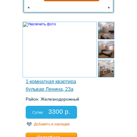
1.
1-комнатная квартира
бульвар Ленина, 23а
Район: Железнодорожный
Этаж: 2/10
Спальных мест: 2+2
3300 р.
Отчетные документы: есть
Сутки:
Добавить в закладки
Минимальный срок:
1 суток