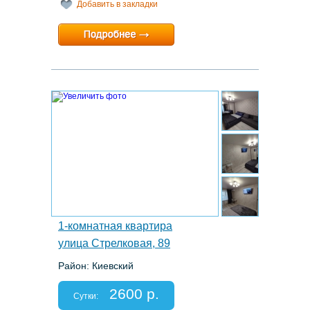
Добавить в закладки
Минимальный срок:
1 суток
Расчетный час:
12:00
6.
1-комнатная квартира
улица Стрелковая, 89
Район: Киевский
Этаж: 3/5
Спальных мест: 2+1
2600 р.
Отчетные документы: есть
Сутки: