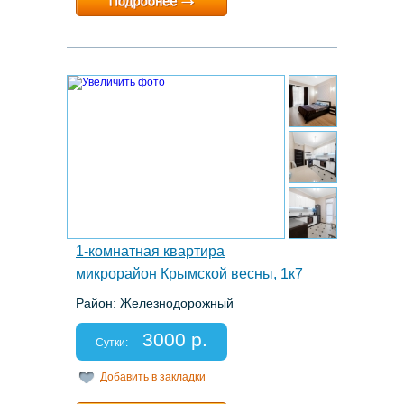
Расчетный час:
10:00
2.
1-комнатная квартира
микрорайон Крымской весны, 1к7
Район: Железнодорожный
Этаж: 4/18
Спальных мест: 2+2
3000 р.
Отчетные документы: нет
Сутки:
Добавить в закладки