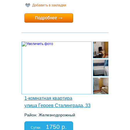
Добавить в закладки
Минимальный срок:
1 суток
Расчетный час:
12:00
7.
1-комнатная квартира
улица Героев Сталинграда, 33
Район: Железнодорожный
Этаж: 9/10
Спальных мест: 2
1750 р.
Отчетные документы: нет
Сутки: