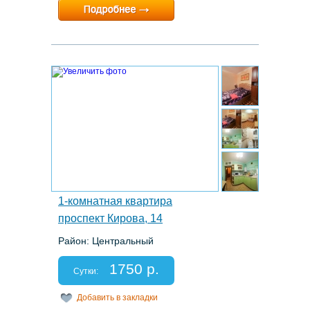
Минимальный срок:
1 суток
Расчетный час:
12:00
3.
1-комнатная квартира
проспект Кирова, 14
Район: Центральный
Этаж: 5/5
Спальных мест: 2+1
1750 р.
Отчетные документы: есть
Сутки:
Добавить в закладки