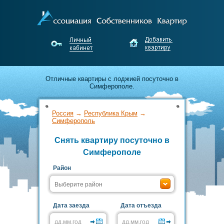
Отличные квартиры с лоджией посуточно в
Симферополе.
Лучшие предложения по аренде от
Россия
→
Республика Крым
→
собственников Симферополя.
Симферополь
Снять квартиру посуточно в
Недорого снимайте и выгодно сдавайте жильё
Симферополе
без посредников!
Район
Дата заезда
Дата отъезда