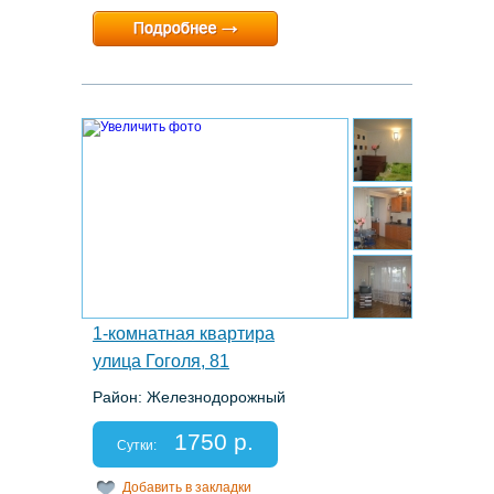
Минимальный срок:
1 суток
Расчетный час:
12:00
4.
1-комнатная квартира
улица Гоголя, 81
Район: Железнодорожный
Этаж: 1/5
Спальных мест: 2+2
1750 р.
Отчетные документы: есть
Сутки:
Добавить в закладки