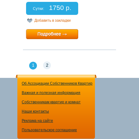
Спальных мест: 2+2+1
1750 р.
Отчетные документы: есть
Сутки:
Добавить в закладки
Минимальный срок:
1 суток
Расчетный час:
12:00
1
2
Об Ассоциации Собственников Квартир
Важная и полезная информация
Собственникам квартир и комнат
Наши контакты
Реклама на сайте
Пользовательское соглашение