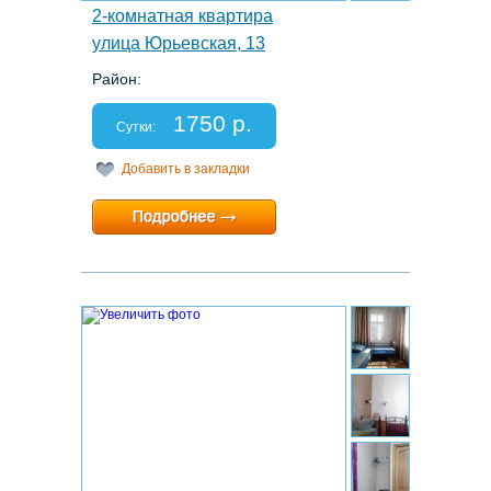
2-комнатная квартира
улица Юрьевская, 13
Район:
Этаж: 1/1
Спальных мест: 4+2
1750 р.
Отчетные документы: нет
Сутки:
Добавить в закладки
Минимальный срок:
1 суток
Расчетный час:
любой
3.