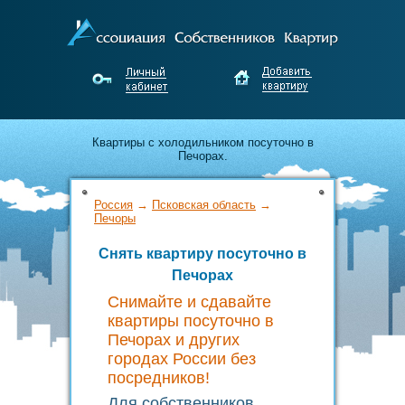
Квартиры с холодильником посуточно в
Печорах.
Лучшие предложения по аренде от
Россия
→
Псковская область
→
собственников Печор.
Печоры
Снять квартиру посуточно в
Недорого снимайте и выгодно сдавайте жильё
Печорах
без посредников!
Снимайте и сдавайте
квартиры посуточно в
Печорах и других
городах России без
посредников!
Для собственников