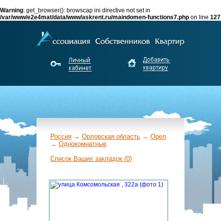
Warning
: get_browser(): browscap ini directive not set in
/var/www/e2e4mat/data/www/askrent.ru/maindomen-functions7.php
on line
127
Россия
→
Орловская область
→
Орел
→
Однокомнатные
←
Список Ваших закладок (
0
)