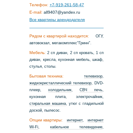
Телефон:
+7-919-261-58-47
E-mail:
all9407
@
yandex
.
ru
Все квартиры арендодателя
Рядом с квартирой находится:
ОГУ,
автовокзал, мегакомплекс"Гринн".
Мебель:
2 сп диван, 2 сп кровать, 1 сп
диван, кресла, кухонная мебель, шкаф,
стулья, столы.
Бытовая техника:
телевизор
,
жидкокристаллический телевизор
, DVD-
плеер,
холодильник
,
СВЧ печь
,
кухонная плита, электрочайник,
стиральная машина
, утюг с гладильной
доской, пылесос.
Опции квартиры:
интернет
,
интернет
Wi-Fi
,
кабельное телевидение
,