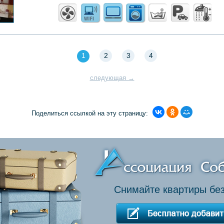
1
2
3
4
следующая →
Поделиться ссылкой на эту страницу:
Снимайте квартиры без