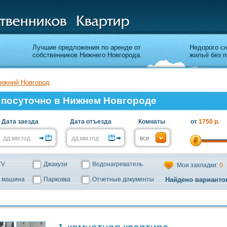
Лучшие предложения по аренде от
Недорого с
собственников Нижнего Новгорода.
жильё без п
ижний Новгород
 посуточно в Нижнем Новгороде
Дата заезда
Дата отъезда
Комнаты
от
1750 р.
TV
Джакузи
Водонагреватель
Мои закладки:
0
 машина
Парковка
Отчетные документы
Найдено варианто