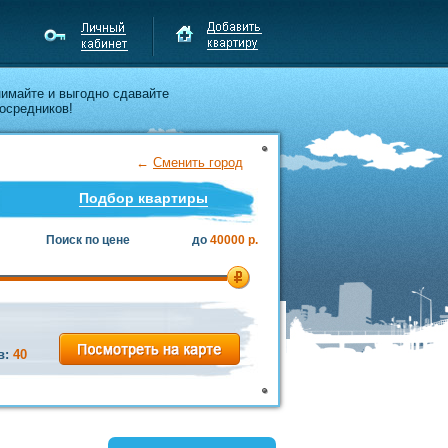
нимайте и выгодно сдавайте
осредников!
←
Сменить город
Подбор квартиры
Поиск по цене
до
40000 р.
в:
40