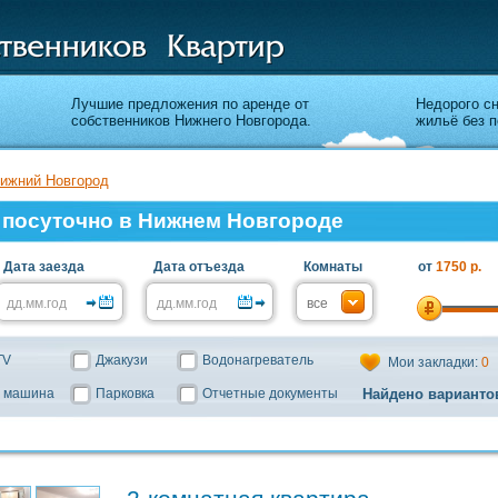
Лучшие предложения по аренде от
Недорого с
собственников Нижнего Новгорода.
жильё без п
ижний Новгород
 посуточно в Нижнем Новгороде
Дата заезда
Дата отъезда
Комнаты
от
1750 р.
TV
Джакузи
Водонагреватель
Мои закладки:
0
 машина
Парковка
Отчетные документы
Найдено варианто