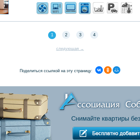
1
2
3
4
следующая →
Поделиться ссылкой на эту страницу:
Снимайте квартиры без