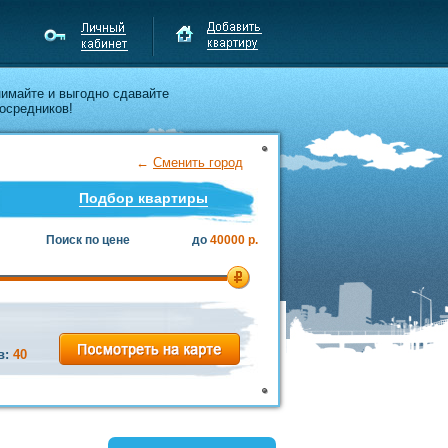
нимайте и выгодно сдавайте
осредников!
←
Сменить город
Подбор квартиры
Поиск по цене
до
40000 р.
в:
40