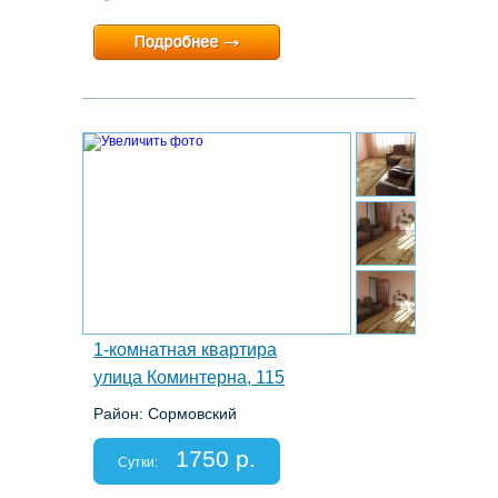
Минимальный срок:
1 суток
Расчетный час:
любой
5.
1-комнатная квартира
улица Коминтерна, 115
Район: Сормовский
Этаж: 5/9
Спальных мест: 2+1
1750 р.
Отчетные документы: есть
Сутки: