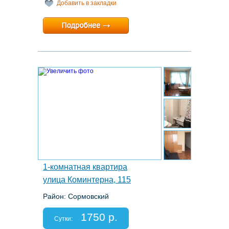
Добавить в закладки
Минимальный срок:
1 суток
Расчетный час:
любой
6.
1-комнатная квартира
улица Коминтерна, 115
Район: Сормовский
Этаж: 5/9
Спальных мест: 2+1
1750 р.
Отчетные документы: есть
Сутки: