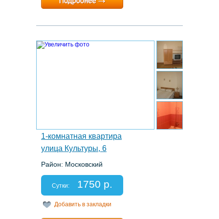
Расчетный час:
12:00
2.
1-комнатная квартира
улица Культуры, 6
Район: Московский
Этаж: 5/10
Спальных мест: 2+1
1750 р.
Отчетные документы: есть
Сутки:
Добавить в закладки