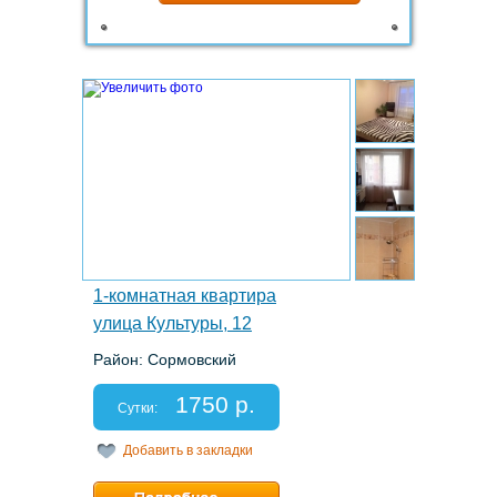
1.
1-комнатная квартира
улица Культуры, 12
Район: Сормовский
Этаж: 7/9
Спальных мест: 2+1
1750 р.
Отчетные документы: есть
Сутки:
Добавить в закладки
Минимальный срок:
1 суток