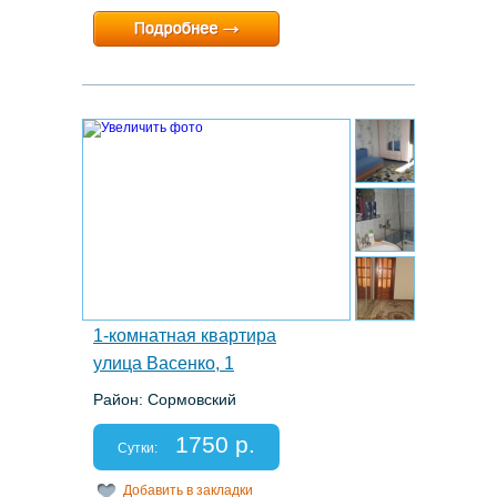
Минимальный срок:
1 суток
Расчетный час:
любой
4.
1-комнатная квартира
улица Васенко, 1
Район: Сормовский
Этаж: 2/5
Спальных мест: 2+2
1750 р.
Отчетные документы: есть
Сутки:
Добавить в закладки