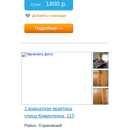
Спальных мест: 2+1
1800 р.
Отчетные документы: есть
Сутки:
Добавить в закладки
Минимальный срок:
1 суток
Расчетный час:
любой
10.
1-комнатная квартира
улица Коминтерна, 115
Район: Сормовский
Этаж: 3/9