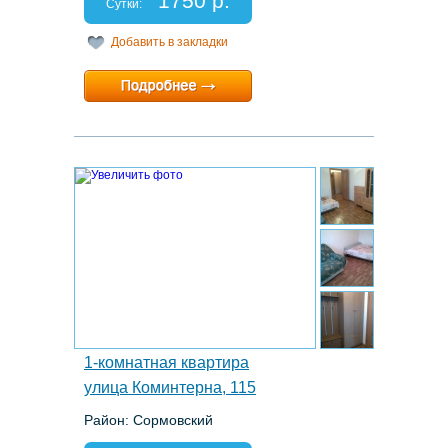
1750 р.
Отчетные документы: есть
Сутки:
Добавить в закладки
Минимальный срок:
1 суток
Расчетный час:
любой
9.
1-комнатная квартира
улица Коминтерна, 115
Район: Сормовский
Этаж: 6/9