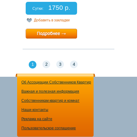
Спальных мест: 2+1
1750 р.
Отчетные документы: есть
Сутки:
Добавить в закладки
Минимальный срок:
1 суток
Расчетный час:
12:00
1
2
3
4
Об Ассоциации Собственников Квартир
Важная и полезная информация
Собственникам квартир и комнат
Наши контакты
Реклама на сайте
Пользовательское соглашение