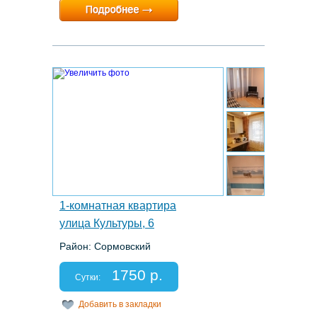
Минимальный срок:
1 суток
Расчетный час:
12:00
3.
1-комнатная квартира
улица Культуры, 6
Район: Сормовский
Этаж: 3/9
Спальных мест: 2+2
1750 р.
Отчетные документы: есть
Сутки:
Добавить в закладки