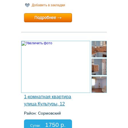
Добавить в закладки
Минимальный срок:
1 суток
Расчетный час:
любой
7.
1-комнатная квартира
улица Культуры, 12
Район: Сормовский
Этаж: 2/9
Спальных мест: 2+1
1750 р.
Отчетные документы: есть
Сутки: