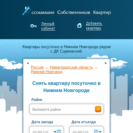
Квартиры посуточно в Нижнем Новгороде рядом
с ДК Сормовский.
Лучшие предложения по аренде от
Россия
→
Нижегородская область
→
собственников Нижнего Новгорода.
Нижний Новгород
Снять квартиру посуточно в
Недорого снимайте и выгодно сдавайте жильё
Нижнем Новгороде
без посредников!
Район
Дата заезда
Дата отъезда