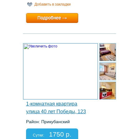
Добавить в закладки
Минимальный срок:
1 суток
Расчетный час:
12:00
2.
1-комнатная квартира
улица 40 лет Победы, 123
Район: Прикубанский
Этаж: 15/16
Спальных мест: 2+2
1750 р.
Отчетные документы: есть
Сутки: