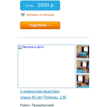
Спальных мест: 2
2500 р.
Отчетные документы: есть
Сутки:
Добавить в закладки
Минимальный срок:
2 суток
Расчетный час:
12:00
6.
1-комнатная квартира
улица 40 лет Победы, 139
Район: Прикубанский