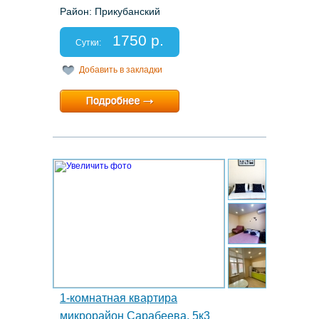
Район: Прикубанский
Этаж: 7/18
Спальных мест: 2+1
1750 р.
Отчетные документы: нет
Сутки:
Добавить в закладки
Минимальный срок:
1 суток
Расчетный час:
12:00
9.
1-комнатная квартира
микрорайон Сарабеева, 5к3