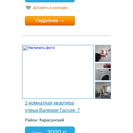
Добавить в закладки
Минимальный срок:
1 суток
Расчетный час:
12:00
3.
2-комнатная квартира
улица Валерия Гассия, 7
Район: Карасунский
Этаж: 12/16
Спальных мест: 2+2+2
3000 р.
Отчетные документы: нет