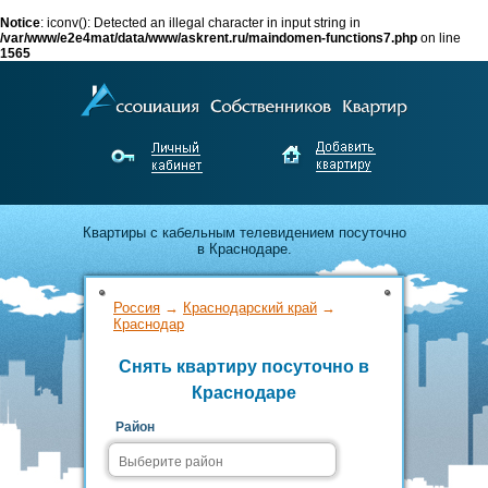
Notice
: iconv(): Detected an illegal character in input string in
/var/www/e2e4mat/data/www/askrent.ru/maindomen-functions7.php
on line
1565
Квартиры с кабельным телевидением посуточно
в Краснодаре.
Лучшие предложения по аренде от
Россия
→
Краснодарский край
→
собственников Краснодара.
Краснодар
Снять квартиру посуточно в
Недорого снимайте и выгодно сдавайте жильё
Краснодаре
без посредников!
Район