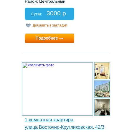
Район: Центральный
Этаж: 8/9
Спальных мест: 2+1
3000 р.
Отчетные документы: есть
Сутки:
Добавить в закладки
Минимальный срок:
1 суток
Расчетный час:
12:00
8.
1-комнатная квартира
улица Восточно-Кругликовская, 42/3к1