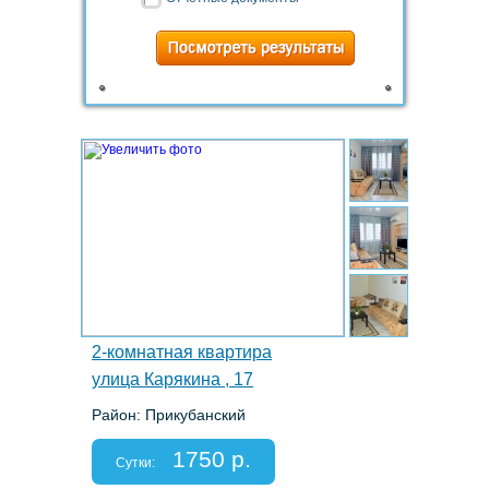
1.
2-комнатная квартира
улица Карякина , 17
Район: Прикубанский
Этаж: 11/16
Спальных мест: 2+2+1
1750 р.
Отчетные документы: есть
Сутки: