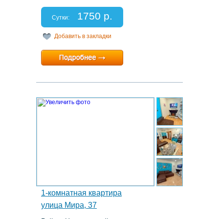
Этаж: 12/17
Спальных мест: 2+2+2
1750 р.
Отчетные документы: есть
Сутки:
Добавить в закладки
Минимальный срок:
1 суток
Расчетный час:
12:00
7.
1-комнатная квартира
улица Мира, 37