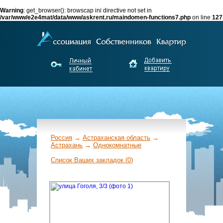
Warning
: get_browser(): browscap ini directive not set in
/var/www/e2e4mat/data/www/askrent.ru/maindomen-functions7.php
on line
127
Россия
→
Астраханская область
→
Астрахань
→
Однокомнатные
←
Список Ваших закладок (
0
)