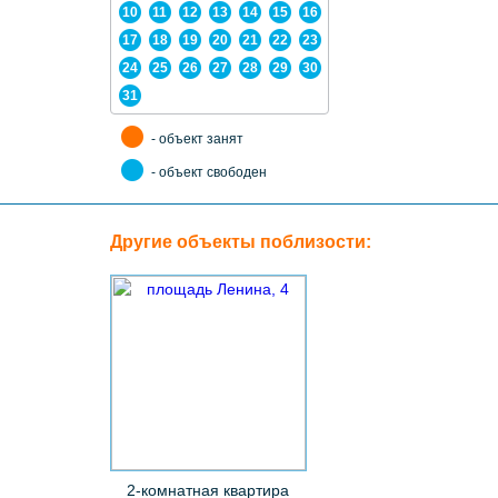
10
11
12
13
14
15
16
17
18
19
20
21
22
23
24
25
26
27
28
29
30
31
- объект занят
- объект свободен
Другие объекты поблизости:
2-комнатная квартира