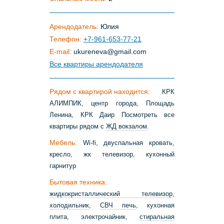
Арендодатель:
Юлия
Телефон:
+7-961-653-77-21
E-mail:
ukureneva
@
gmail
.
com
Все квартиры арендодателя
Рядом с квартирой находится:
КРК
АЛИМПИК, центр города, Площадь
Ленина, КРК Даир Посмотреть все
квартиры рядом с
ЖД вокзалом
.
Мебель:
Wi-fi, двуспальная кровать,
кресло, жк телевизор, кухонный
гарнитур
Бытовая техника:
жидкокристаллический телевизор
,
холодильник
,
СВЧ печь
, кухонная
плита, электрочайник,
стиральная