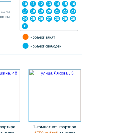
10
11
12
13
14
15
16
17
18
19
20
21
22
23
нашли
жно вы
24
25
26
27
28
29
30
31
- объект занят
- объект свободен
квартира
1-комнатная квартира