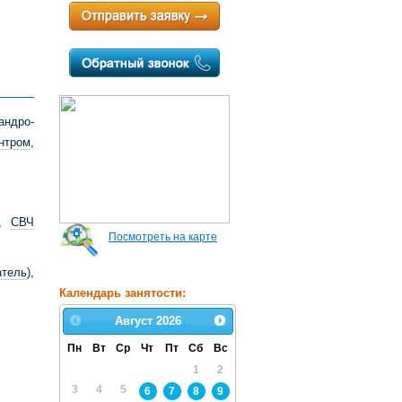
ндро-
нтром
,
,
СВЧ
Посмотреть на карте
атель
),
Календарь занятости:
Август
2026
Пн
Вт
Ср
Чт
Пт
Сб
Вс
1
2
3
4
5
6
7
8
9