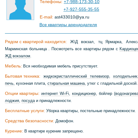
Телефоны:
+7-988-173-30-10
+7-927-555-35-55
E-mail:
ast433010
@
ya
.
ru
Все квартиры арендодателя
Рядом с квартирой находится:
Ж\Д вокзал, тц Ярмарка, Алекса
Мариинская больница . Посмотреть все квартиры рядом с
Кардиоце
ЖД вокзалом
.
Мебель:
Вся необходимая мебель присутствует.
Бытовая техника:
жидкокристаллический телевизор
,
холодильник
печь
, кухонная плита,
стиральная машина
, утюг с гладильной доской.
Опции квартиры:
интернет Wi-Fi
,
кондиционер
, бойлер (
водонагрев
лоджия
,
посуда
и принадлежности.
Бесплатные услуги:
Уборка квартиры, постельные принадлежности.
Средства безопасности:
Домофон.
Курение:
В квартире курение запрещено.