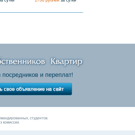
а сутки
1750 рублей
за сутки
 посредников и переплат!
омандированных, студентов.
з комиссии.