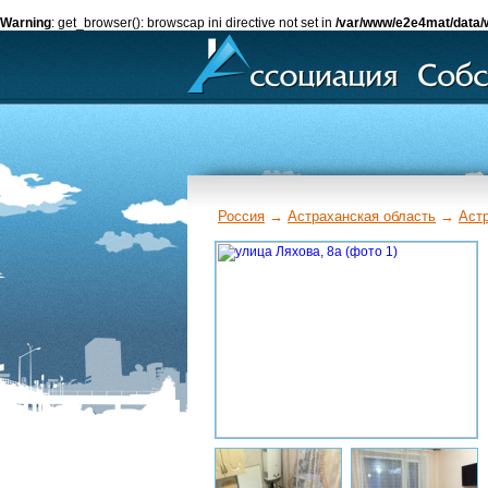
Warning
: get_browser(): browscap ini directive not set in
/var/www/e2e4mat/data/
Россия
→
Астраханская область
→
Аст