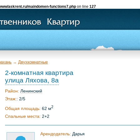
www/askrent.ru/maindomen-functions7.php
on line
127
рахань
→
Двухкомнатные
2-комнатная квартира
улица Ляхова, 8а
Район:
Ленинский
Этаж:
: 2/5
2
Общая площадь:
62 м
Спальные места:
2+2
Арендодатель:
Дарья