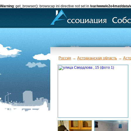
Warning
: get_browser(): browscap ini directive not set in
/var/www/e2e4mat/data/
Россия
→
Астраханская область
→
Аст