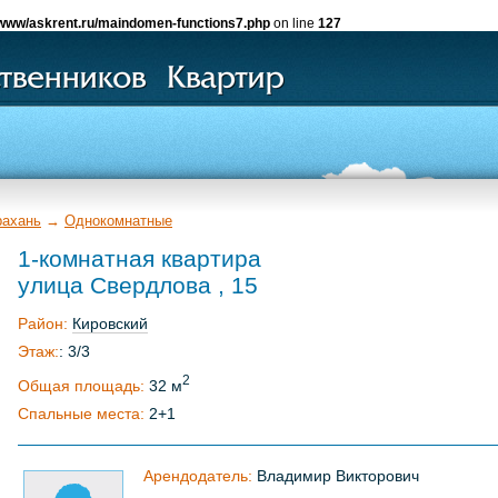
www/askrent.ru/maindomen-functions7.php
on line
127
рахань
→
Однокомнатные
1-комнатная квартира
улица Свердлова , 15
Район:
Кировский
Этаж:
: 3/3
2
Общая площадь:
32 м
Спальные места:
2+1
Арендодатель:
Владимир Викторович