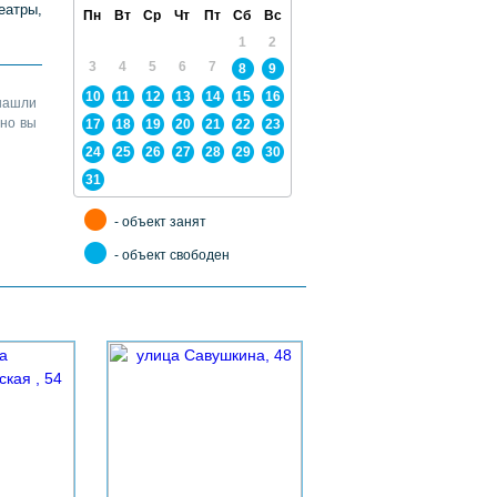
еатры,
Пн
Вт
Ср
Чт
Пт
Сб
Вс
1
2
3
4
5
6
7
8
9
10
11
12
13
14
15
16
нашли
жно вы
17
18
19
20
21
22
23
24
25
26
27
28
29
30
31
- объект занят
- объект свободен