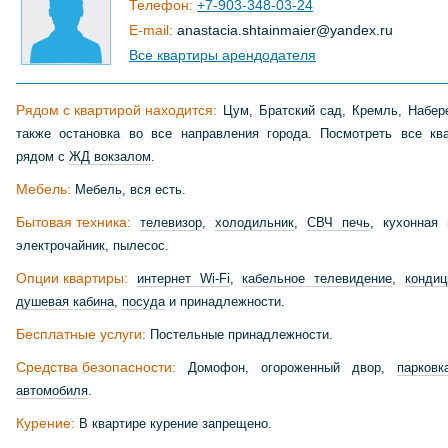
Телефон:
+7-903-348-03-24
E-mail:
anastacia
.
shtainmaier
@
yandex
.
ru
Все квартиры арендодателя
Рядом с квартирой находится:
Цум, Братский сад, Кремль, Набер
также остановка во все направления города. Посмотреть все кв
рядом с
ЖД вокзалом
.
Мебель:
Мебель, вся есть.
Бытовая техника:
телевизор
,
холодильник
,
СВЧ печь
, кухонная 
электрочайник, пылесос.
Опции квартиры:
интернет Wi-Fi
,
кабельное телевидение
,
кондиц
душевая кабина
,
посуда
и принадлежности.
Бесплатные услуги:
Постельные принадлежности.
Средства безопасности:
Домофон, огороженный двор,
парков
автомобиля
.
Курение:
В квартире курение запрещено.