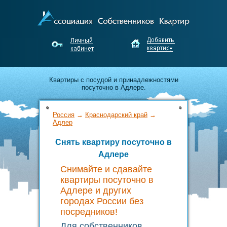
Квартиры с посудой и принадлежностями
посуточно в Адлере.
Лучшие предложения по аренде от
Россия
→
Краснодарский край
→
собственников Адлера.
Адлер
Снять квартиру посуточно в
Недорого снимайте и выгодно сдавайте жильё
Адлере
без посредников!
Снимайте и сдавайте
квартиры посуточно в
Адлере и других
городах России без
посредников!
Для собственников