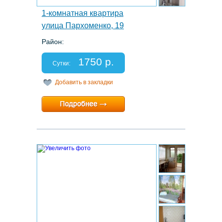
1-комнатная квартира
улица Пархоменко, 19
Район:
Этаж: 3/3
Спальных мест: 2+1
1750 р.
Отчетные документы: нет
Сутки:
Добавить в закладки
Минимальный срок:
1 суток
Расчетный час:
12:00
4.